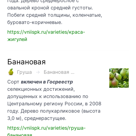
года. Дерево среднерослое с
овальной кроной средней густоты.
Побеги средней толщины, коленчатые,
буровато-коричневые.
https://vniispk.ru/varieties/краса-
жигулей
Банановая
Груша
Банановая ...
Сорт
включен в Госреестр
селекционных достижений,
допущенных к использованию по
Центральному региону России, в 2008
году. Дерево полукарликовое (высота
3,0 м), среднерастущее.
https://vniispk.ru/varieties/груша-
банановая