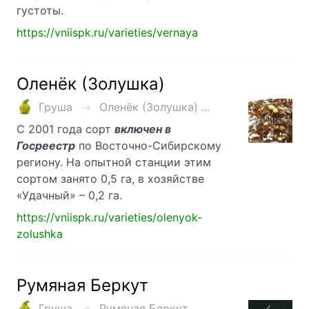
густоты.
https://vniispk.ru/varieties/vernaya
Оленёк (Золушка)
Груша
Оленёк (Золушка) ...
С 2001 года сорт
включен в
Госреестр
по Восточно-Сибирскому
региону. На опытной станции этим
сортом занято 0,5 га, в хозяйстве
«Удачный» – 0,2 га.
https://vniispk.ru/varieties/olenyok-
zolushka
Румяная Беркут
Груша
Румяная Беркут ...