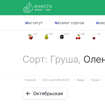
Институт
Каталог сортов
Нов
513
267
224
148
121
Сорт: Груша,
Олен
Главная
Все сорта [Каталог]
Виды
Груша
Октябрьская