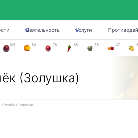
ости
Деятельность
Услуги
Противодей
105
80
76
66
56
37
ёк (Золушка)
Оленёк (Золушка)