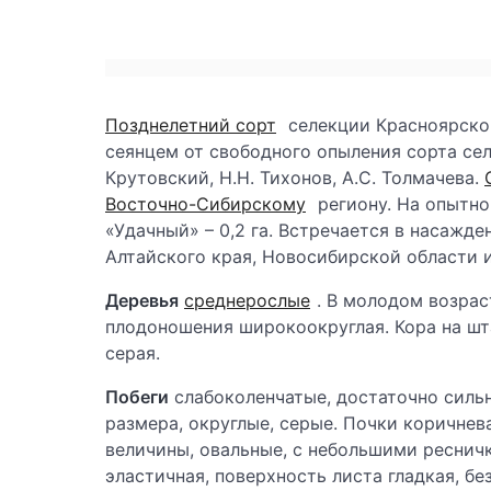
Позднелетний сорт
селекции Красноярско
сеянцем от свободного опыления сорта сел
Крутовский, Н.Н. Тихонов, А.С. Толмачева.
Восточно-Сибирскому
региону. На опытной
«Удачный» – 0,2 га. Встречается в насажд
Алтайского края, Новосибирской области и
Деревья
среднерослые
. В молодом возрас
плодоношения широкоокруглая. Кора на шта
серая.
Побеги
слабоколенчатые, достаточно сильн
размера, округлые, серые. Почки коричнев
величины, овальные, с небольшими ресничк
эластичная, поверхность листа гладкая, бе