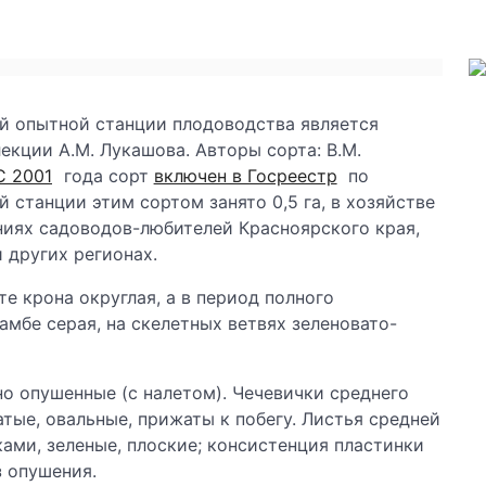
й опытной станции плодоводства является
екции А.М. Лукашова. Авторы сорта: В.М.
С 2001
года сорт
включен в Госреестр
по
 станции этим сортом занято 0,5 га, в хозяйстве
ениях садоводов-любителей Красноярского края,
 других регионах.
те крона округлая, а в период полного
мбе серая, на скелетных ветвях зеленовато-
о опушенные (с налетом). Чечевички среднего
атые, овальные, прижаты к побегу. Листья средней
ами, зеленые, плоские; консистенция пластинки
з опушения.