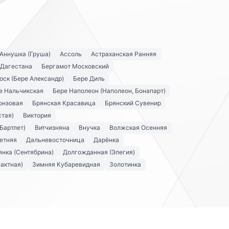
Аннушка (Груша)
Ассоль
Астраханская Ранняя
 Дагестана
Бергамот Московский
оск (Бере Александр)
Бере Диль
е Нальчикская
Бере Наполеон (Наполеон, Бонапарт)
онзовая
Брянская Красавица
Брянский Сувенир
стая)
Виктория
Бартлет)
Витчизняна
Внучка
Волжская Осенняя
етняя
Дальневосточница
Дарёнка
нка (Сентябрина)
Долгожданная (Элегия)
актная)
Зимняя Кубаревидная
Золотинка