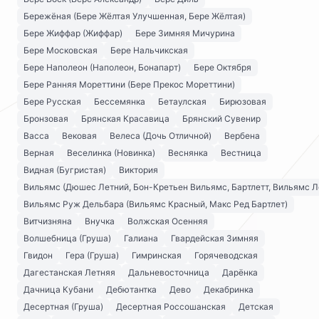
Бережёная (Бере Жёлтая Улучшенная, Бере Жёлтая)
Бере Жиффар (Жиффар)
Бере Зимняя Мичурина
Бере Московская
Бере Нальчикская
Бере Наполеон (Наполеон, Бонапарт)
Бере Октября
Бере Ранняя Мореттини (Бере Прекос Мореттини)
Бере Русская
Бессемянка
Бетаулская
Бирюзовая
Бронзовая
Брянская Красавица
Брянский Сувенир
Васса
Вековая
Велеса (Дочь Отличной)
Вербена
Верная
Веселинка (Новинка)
Веснянка
Вестница
Видная (Бугристая)
Виктория
Вильямс (Дюшес Летний, Бон-Кретьен Вильямс, Бартлетт, Вильямс Л
Вильямс Руж Дельбара (Вильямс Красный, Макс Ред Бартлет)
Витчизняна
Внучка
Волжская Осенняя
Волшебница (Груша)
Галиана
Гвардейская Зимняя
Гвидон
Гера (Груша)
Гимринская
Горячеводская
Дагестанская Летняя
Дальневосточница
Дарёнка
Дачница Кубани
Дебютантка
Дево
Декабринка
Десертная (Груша)
Десертная Россошанская
Детская