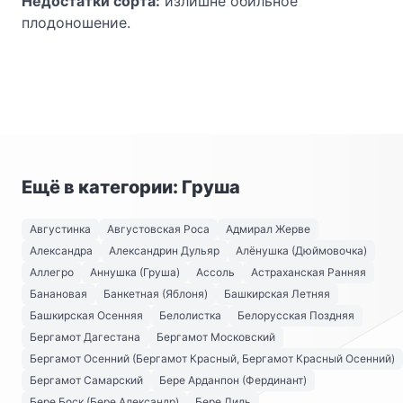
Недостатки сорта:
излишне обильное
плодоношение.
Ещё в категории: Груша
Августинка
Августовская Роса
Адмирал Жерве
Александра
Александрин Дульяр
Алёнушка (Дюймовочка)
Аллегро
Аннушка (Груша)
Ассоль
Астраханская Ранняя
Банановая
Банкетная (Яблоня)
Башкирская Летняя
Башкирская Осенняя
Белолистка
Белорусская Поздняя
Бергамот Дагестана
Бергамот Московский
Бергамот Осенний (Бергамот Красный, Бергамот Красный Осенний)
Бергамот Самарский
Бере Арданпон (Фердинант)
Бере Боск (Бере Александр)
Бере Диль