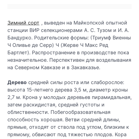
Зимний сорт
, выведен на Майкопской опытной
станции ВИР селекционерами А. С. Тузом и И. А.
Бандурко. Родитель­ские формы: (Триумф Виенны
Ч Оливье де Серр) Ч (Жерве Ч Макс Ред
Бартлет). Распространение в производстве пока
незначительное. Перспек­тивен для возделывания
на Северном Кавказе и в Закавказье.
Дерево
средней силы роста или слаборос­лое:
высота 15-летнего дерева 3,5 м, диаметр кроны
2,7 м. Крона у молодых деревьев пирамидальная,
затем раскидистая, сред­ней густоты и
облиственности. Побегообразовательная
способность хорошая. Ветви средней длины,
прямые, отходят от ствола под углом, близким к
прямому, обвисают под тяжестью плодов. Кора