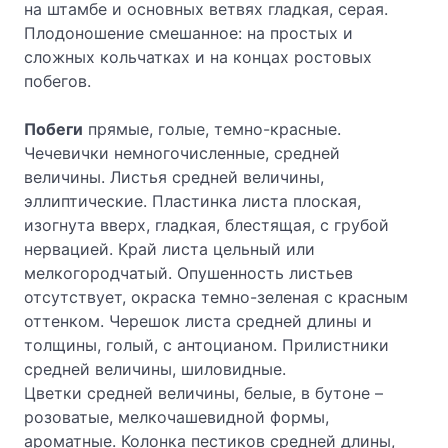
на штамбе и основных ветвях гладкая, серая.
Плодоношение смешанное: на простых и
сложных кольчатках и на кон­цах ростовых
побегов.
Побеги
прямые, голые, темно-красные.
Чечевички немногочисленные, средней
величины. Листья средней величины,
эллиптические. Пластинка листа плоская,
изогнута вверх, гладкая, блестящая, с грубой
нервацией. Край листа цельный или
мелкогородчатый. Опушенность листьев
отсутствует, окрас­ка темно-зеленая с красным
оттенком. Черешок листа средней длины и
толщины, голый, с антоцианом. Прилистники
средней величины, шиловид­ные.
Цветки средней величины, белые, в бутоне –
розоватые, мелкочашевидной формы,
ароматные. Колонка пестиков средней длины,