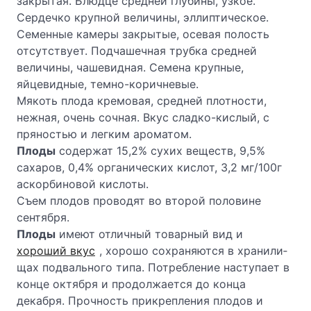
закрытая. Блюдце средней глубины, узкое.
Сердечко крупной величины, эллиптическое.
Семенные камеры закрытые, осевая полость
отсутствует. Подчашечная трубка средней
величины, чаше­видная. Семена крупные,
яйцевидные, темно-коричневые.
Мякоть плода кремовая, средней плотности,
нежная, очень сочная. Вкус сладко-кислый, с
пряностью и легким ароматом.
Плоды
содержат 15,2% сухих веществ, 9,5%
сахаров, 0,4% органических кислот, 3,2 мг/100г
аскорбиновой кислоты.
Съем плодов проводят во второй половине
сентября.
Плоды
имеют отличный товарный вид и
хороший вкус
, хорошо сохраняются в хранили­
щах подвального типа. Потребление наступает в
конце октября и про­должается до конца
декабря. Прочность прикрепления плодов и