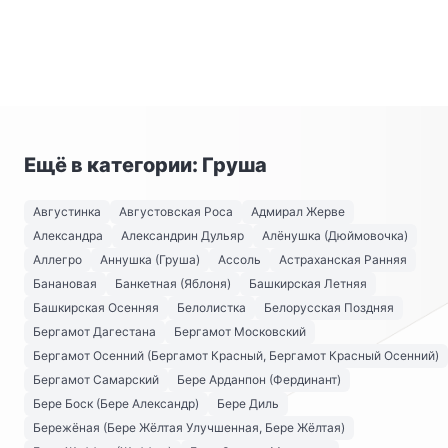
Ещё в категории: Груша
Августинка
Августовская Роса
Адмирал Жерве
Александра
Александрин Дульяр
Алёнушка (Дюймовочка)
Аллегро
Аннушка (Груша)
Ассоль
Астраханская Ранняя
Банановая
Банкетная (Яблоня)
Башкирская Летняя
Башкирская Осенняя
Белолистка
Белорусская Поздняя
Бергамот Дагестана
Бергамот Московский
Бергамот Осенний (Бергамот Красный, Бергамот Красный Осенний)
Бергамот Самарский
Бере Арданпон (Фердинант)
Бере Боск (Бере Александр)
Бере Диль
Бережёная (Бере Жёлтая Улучшенная, Бере Жёлтая)