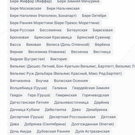
Бере Жиффар (Жиффар)
Бере Зимняя Мичурина
Бере Московская
Бере Нальчикская
Бере Наполеон (Наполеон, Бонапарт)
Бере Октября
Бере Ранняя Мореттини (Бере Прекос Мореттини)
Бере Русская
Бессемянка
Бетаулская
Бирюзовая
Бронзовая
Брянская Красавица
Брянский Сувенир
Васса
Вековая
Велеса (Дочь Отличной)
Вербена
Верная
Веселинка (Новинка)
Веснянка
Вестница
Видная (Бугристая)
Виктория
Вильямс (Дюшес Летний, Бон-Кретьен Вильямс, Бартлетт, Вильямс Л
Вильямс Руж Дельбара (Вильямс Красный, Макс Ред Бартлет)
Витчизняна
Внучка
Волжская Осенняя
Волшебница (Груша)
Галиана
Гвардейская Зимняя
Гвидон
Гера (Груша)
Гимринская
Горячеводская
Дагестанская Летняя
Дальневосточница
Дарёнка
Дачница Кубани
Дебютантка
Дево
Декабринка
Десертная (Груша)
Десертная Россошанская
Детская
Дива
Добрянка (Сентябрина)
Долгожданная (Элегия)
Дочь Амура
Дубовская Ранняя
Дуля Астраханская