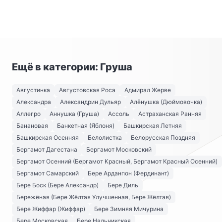
Ещё в категории: Груша
Августинка
Августовская Роса
Адмирал Жерве
Александра
Александрин Дульяр
Алёнушка (Дюймовочка)
Аллегро
Аннушка (Груша)
Ассоль
Астраханская Ранняя
Банановая
Банкетная (Яблоня)
Башкирская Летняя
Башкирская Осенняя
Белолистка
Белорусская Поздняя
Бергамот Дагестана
Бергамот Московский
Бергамот Осенний (Бергамот Красный, Бергамот Красный Осенний)
Бергамот Самарский
Бере Арданпон (Фердинант)
Бере Боск (Бере Александр)
Бере Диль
Бережёная (Бере Жёлтая Улучшенная, Бере Жёлтая)
Бере Жиффар (Жиффар)
Бере Зимняя Мичурина
Бере Московская
Бере Нальчикская