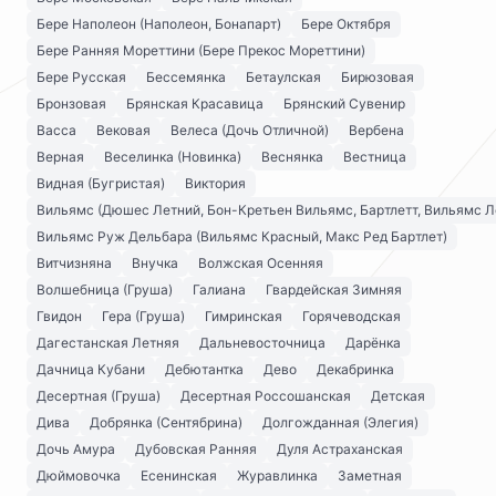
Бере Наполеон (Наполеон, Бонапарт)
Бере Октября
Бере Ранняя Мореттини (Бере Прекос Мореттини)
Бере Русская
Бессемянка
Бетаулская
Бирюзовая
Бронзовая
Брянская Красавица
Брянский Сувенир
Васса
Вековая
Велеса (Дочь Отличной)
Вербена
Верная
Веселинка (Новинка)
Веснянка
Вестница
Видная (Бугристая)
Виктория
Вильямс (Дюшес Летний, Бон-Кретьен Вильямс, Бартлетт, Вильямс Л
Вильямс Руж Дельбара (Вильямс Красный, Макс Ред Бартлет)
Витчизняна
Внучка
Волжская Осенняя
Волшебница (Груша)
Галиана
Гвардейская Зимняя
Гвидон
Гера (Груша)
Гимринская
Горячеводская
Дагестанская Летняя
Дальневосточница
Дарёнка
Дачница Кубани
Дебютантка
Дево
Декабринка
Десертная (Груша)
Десертная Россошанская
Детская
Дива
Добрянка (Сентябрина)
Долгожданная (Элегия)
Дочь Амура
Дубовская Ранняя
Дуля Астраханская
Дюймовочка
Есенинская
Журавлинка
Заметная