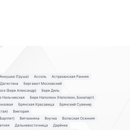
Аннушка (Груша)
Ассоль
Астраханская Ранняя
 Дагестана
Бергамот Московский
оск (Бере Александр)
Бере Диль
е Нальчикская
Бере Наполеон (Наполеон, Бонапарт)
онзовая
Брянская Красавица
Брянский Сувенир
стая)
Виктория
Бартлет)
Витчизняна
Внучка
Волжская Осенняя
етняя
Дальневосточница
Дарёнка