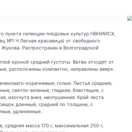
о пункта селек­ции плодовых культур НВНИИСХ,
ец №1 Ч Лесная красавица) от свободного
К. Жукова. Распространен в Волгоградс­кой
углой кроной средней густоты. Ветви отходят от
вые, расположены компактно, направлены вверх.
еленова­то-коричневые, голые. Листья средние,
ые, светло-зеленые, гладкие, блестящие, с
я, изогнута вниз, неопушенная. Край листа
решок длинный, средний по толщине, с
пные, удлиненные.
 средняя масса 170 г, максимальная 250 г,