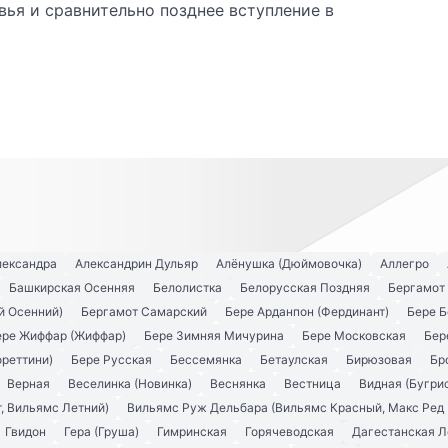
ья и сравнительно позднее вступ­ление в
лександра
Александрин Дульяр
Алёнушка (Дюймовочка)
Аллегро
Башкирская Осенняя
Белолистка
Белорусская Поздняя
Бергамот
й Осенний)
Бергамот Самарский
Бере Арданпон (Фердинант)
Бере Б
ере Жиффар (Жиффар)
Бере Зимняя Мичурина
Бере Московская
Бер
ореттини)
Бере Русская
Бессемянка
Бетаулская
Бирюзовая
Бр
Верная
Веселинка (Новинка)
Веснянка
Вестница
Видная (Бугри
, Вильямс Летний)
Вильямс Руж Дельбара (Вильямс Красный, Макс Ред 
Гвидон
Гера (Груша)
Гимринская
Горячеводская
Дагестанская Л