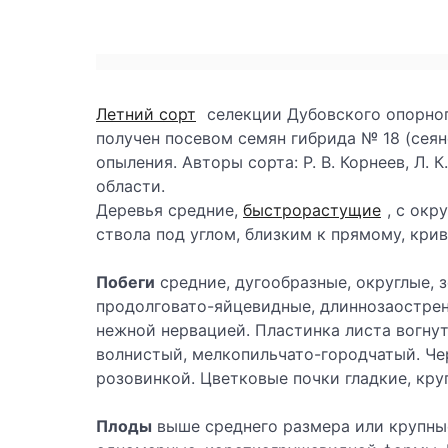
Летний сорт
селекции Дубовского опорног
получен посевом семян гибрида № 18 (сеян
опыления. Авторы сорта: Р. В. Корнеев, Л. 
области.
Деревья средние,
быстрорастущие
, с окр
ствола под углом, близким к прямому, кри
Побеги
средние, дугообразные, округлые, з
продолговато-яйцевидные, длиннозаостренн
нежной нервацией. Пластинка листа вогнута
волнистый, мелкопильчато-городчатый. Че
розовинкой. Цветковые почки гладкие, кру
Плоды
выше среднего размера или крупные,