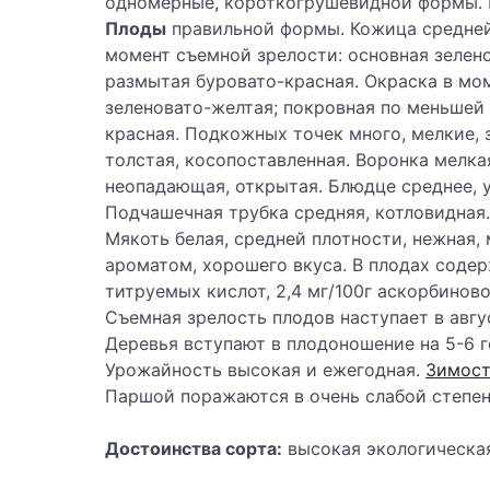
одномерные, короткогрушевидной формы. П
Плоды
правильной формы. Кожица средней п
момент съемной зрелости: основная зелено
размытая буровато-красная. Окраска в мо
зеленовато-желтая; покровная по меньшей
красная. Подкожных точек много, мелкие, 
толстая, косопоставленная. Воронка мелка
неопадающая, открытая. Блюдце среднее, уз
Подчашечная трубка средняя, котловидная.
Мякоть белая, средней плотности, нежная, 
ароматом, хорошего вкуса. В плодах содерж
титруемых кислот, 2,4 мг/100г аскорбинов
Съемная зрелость плодов наступает в авгус
Деревья вступают в плодоношение на 5-6 г
Урожайность высокая и ежегодная.
Зимост
Паршой поражаются в очень слабой степен
Достоинства сорта:
высокая экологическая