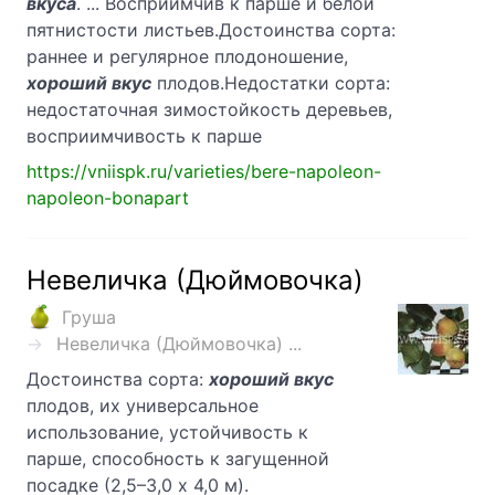
вкуса
. ... Восприимчив к парше и белой
пятнистости листьев.Достоинства сорта:
раннее и регулярное плодоношение,
хороший вкус
пло­дов.Недостатки сорта:
недостаточная зимостойкость деревьев,
восприимчивость к парше
https://vniispk.ru/varieties/bere-napoleon-
napoleon-bonapart
Невеличка (Дюймовочка)
Груша
Невеличка (Дюймовочка) ...
Достоинства сорта:
хороший вкус
плодов, их универсальное
использование, устойчивость к
парше, способность к загущенной
посадке (2,5–3,0 х 4,0 м).