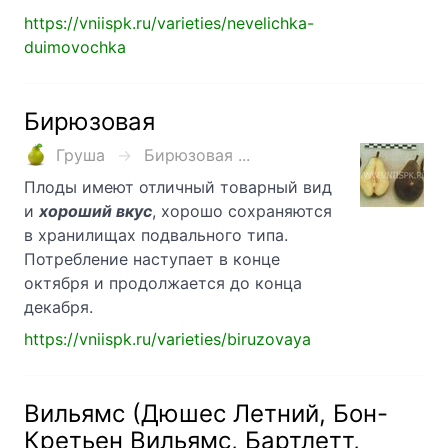
https://vniispk.ru/varieties/nevelichka-
duimovochka
Бирюзовая
Груша
Бирюзовая ...
Плоды имеют отличный товарный вид
и
хороший вкус
, хорошо сохраняются
в хранили­щах подвального типа.
Потребление наступает в конце
октября и про­должается до конца
декабря.
https://vniispk.ru/varieties/biruzovaya
Вильямс (Дюшес Летний, Бон-
Кретьен Вильямс, Бартлетт,