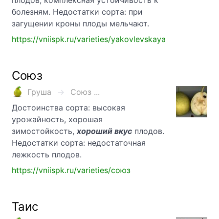
плодов, комплексная устойчивость к
болезням. Недостатки сорта: при
загущении кроны плоды мельчают.
https://vniispk.ru/varieties/yakovlevskaya
Союз
Груша
Союз ...
Достоинства сорта: высокая
урожайность, хорошая
зимостойкость,
хороший вкус
плодов.
Недостатки сорта: недостаточная
лежкость плодов.
https://vniispk.ru/varieties/союз
Таис