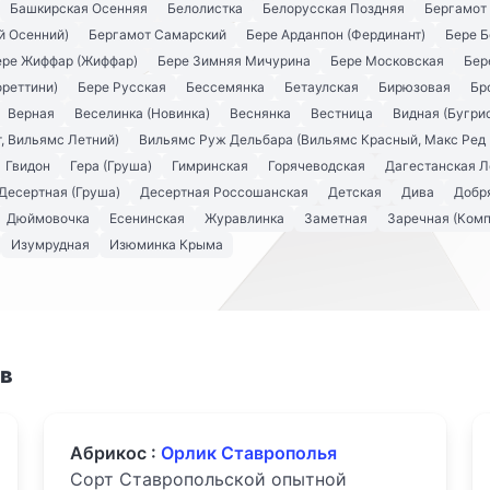
Башкирская Осенняя
Белолистка
Белорусская Поздняя
Бергамот
й Осенний)
Бергамот Самарский
Бере Арданпон (Фердинант)
Бере Б
ере Жиффар (Жиффар)
Бере Зимняя Мичурина
Бере Московская
Бер
ореттини)
Бере Русская
Бессемянка
Бетаулская
Бирюзовая
Бр
Верная
Веселинка (Новинка)
Веснянка
Вестница
Видная (Бугри
, Вильямс Летний)
Вильямс Руж Дельбара (Вильямс Красный, Макс Ред 
Гвидон
Гера (Груша)
Гимринская
Горячеводская
Дагестанская Л
Десертная (Груша)
Десертная Россошанская
Детская
Дива
Добря
Дюймовочка
Есенинская
Журавлинка
Заметная
Заречная (Комп
Изумрудная
Изюминка Крыма
ов
Абрикос :
Орлик Ставрополья
Сорт Ставропольской опытной