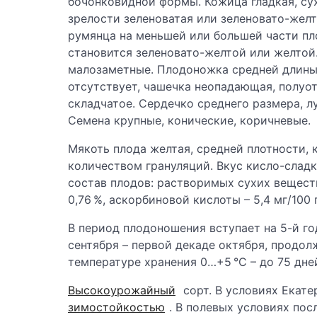
бочонковидной формы. Кожица гладкая, сух
зрелости зеленоватая или зеленовато-желт
румянца на меньшей или большей части пл
становится зеленовато-желтой или желтой
малозаметные. Плодоножка средней длины
отсутствует, чашечка неопадающая, полуот
складчатое. Сердечко среднего размера, 
Семена крупные, конические, коричневые.
Мякоть плода желтая, средней плотности, 
количеством грануляций. Вкус кисло-сладк
состав плодов: растворимых сухих веществ 
0,76 %, аскорбиновой кислоты – 5,4 мг/100 г,
В период плодоношения вступает на 5-й го
сентября – первой декаде октября, продо
температуре хранения 0…+5 °С – до 75 дне
Высокоурожайный
сорт. В условиях Екат
зимостойкостью
. В полевых условиях по