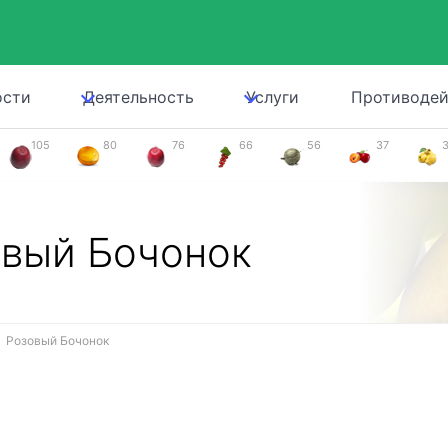
ости
Деятельность
Услуги
Противодей
105
80
76
66
56
37
вый Бочонок
Розовый Бочонок