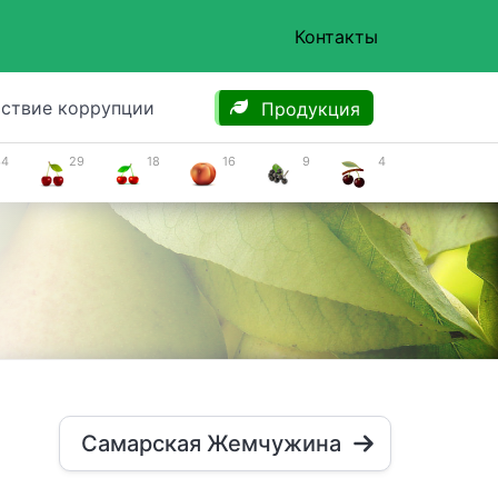
Контакты
ствие коррупции
Продукция
34
29
18
16
9
4
Самарская Жемчужина