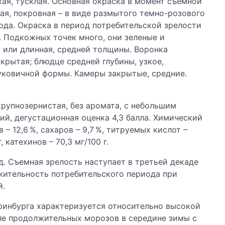
ая, тусклая. Основная окраска в момент съемной
ая, покровная – в виде размытого темно-розового
ода. Окраска в период потребительской зрелости
. Подкожных точек много, они зеленые и
 или длинная, средней толщины. Воронка
крытая; блюдце средней глубины, узкое,
луковичной формы. Камеры закрытые, средние.
крупнозернистая, без аромата, с небольшим
ий, дегустационная оценка 4,3 балла. Химический
– 12,6 %, сахаров – 9,7 %, титруемых кислот –
 катехинов – 70,3 мг/100 г.
д. Съемная зрелость наступает в третьей декаде
лжительность потребительского периода при
й.
еринбурга характеризуется относительно высокой
сле продолжительных морозов в середине зимы с