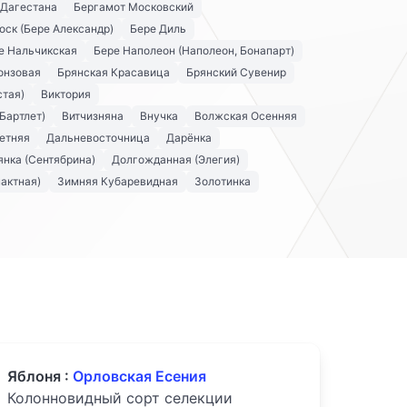
 Дагестана
Бергамот Московский
оск (Бере Александр)
Бере Диль
е Нальчикская
Бере Наполеон (Наполеон, Бонапарт)
онзовая
Брянская Красавица
Брянский Сувенир
стая)
Виктория
Бартлет)
Витчизняна
Внучка
Волжская Осенняя
етняя
Дальневосточница
Дарёнка
нка (Сентябрина)
Долгожданная (Элегия)
актная)
Зимняя Кубаревидная
Золотинка
Яблоня :
Орловская Есения
Колонновидный сорт селекции