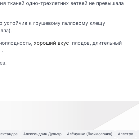
ния тканей одно-трехлетних ветвей не превышала
о устойчив к грушевому галловому клещу
лла).
пноплодность,
хороший вкус
плодов, длительный
.
ев.
лександра
Александрин Дульяр
Алёнушка (Дюймовочка)
Аллегро