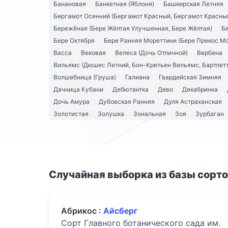
Банановая
Банкетная (Яблоня)
Башкирская Летняя
Бергамот Осенний (Бергамот Красный, Бергамот Красны
Бережёная (Бере Жёлтая Улучшенная, Бере Жёлтая)
Б
Бере Октября
Бере Ранняя Мореттини (Бере Прекос М
Васса
Вековая
Велеса (Дочь Отличной)
Вербена
Вильямс (Дюшес Летний, Бон-Кретьен Вильямс, Бартлетт
Волшебница (Груша)
Галиана
Гвардейская Зимняя
Дачница Кубани
Дебютантка
Дево
Декабринка
Дочь Амура
Дубовская Ранняя
Дуля Астраханская
Золотистая
Золушка
Зональная
Зоя
Зурбаган
Случайная выборка из базы сорт
Абрикос :
Айсберг
Сорт Главного ботанического сада им.