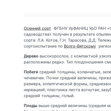
Осенний сорт
ФГБНУ УрФАНИЦ УрО РАН «С
садоводства» получен в результате опыле
сорта: Л.А. Котов, Г.Н. Тарасова, Д.Д. Тел
сортоиспытание по
Волго-Вятскому
регио
Дерево
высокорослое, с компактной узкоп
расположены редко. Тип плодоношения см
Побеги
средней толщины, коленчатые, зел
чечевичек. Почки средней величины, прижа
размера, эллиптической формы, среднезаос
нервацией; пластинка листа вогнутая; заз
средней толщины, голый.
Плоды
выше средней величины (средняя мас