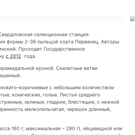
вердловская селекционная станция
ния формы 2-39 пыльцой сорта Первенец. Авторы
ежинский. Проходит Государственное
ну
с 2012
года.
ирамидальной кроной. Скелетные ветви
ешанный.
еновато-коричневые с небольшим количеством
тые, конические, голые. Листья среднего
тренные, зеленые, гладкие, блестящие, с нежной
убренность мелкопильчатая, черешок длинный,
са 160 г; максимальная – 280 г), яйцевидной или