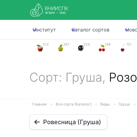
Институт
Каталог сортов
Нов
513
267
224
148
121
Сорт: Груша,
Розо
Главная
Все сорта [Каталог]
Виды
Груша
Ровесница (Груша)