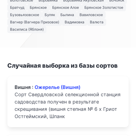
Болотовское
Боровинка
Боровинка Акуловская
Бочонок
Братчуд
Брянское
Брянское Алое
Брянское Золотистое
Бузовьязовское
Буляк
Былина
Вавиловское
Вагнер (Вагнера Призовое)
Вадимовка
Валюта
Василиса (Яблоня)
Случайная выборка из базы сортов
Вишня :
Ожерелье (Вишня)
Сорт Свердловской селекционной станция
садоводства получен в результате
скрещивания (вишня степная № 6 х Гриот
Остгеймский, Шпанк