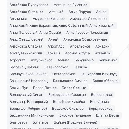
Алтайское Пурпуровое
Алтайское Румяное
Алтайское Янтарное
Алтынай
Алые Паруса
Альва
Альпинист
Амурское Красное
Амурское Урожайное
Анис Алый (Анис Бархатный, Анис Сафьянный, Анис Красный)
Анис Полосатый (Анис Серый)
Анис Розово-Полосатый
Анис Свердловский
Антей
Антоновка Обыкновенная
Антоновка Сладкая
Апорт Асс
Апрельское
Аркадик
Аркад Теньковский
Аркаим
Аромат Уктуса
Атлантка
Афродита
Ахтубинское
Аэлита
Бабушкино
Баганенок
Багрянец Кубани
Балаклавское
Балтика
Барнаульское Раннее
Батталовское
Башкирский Изумруд
Башкирский Красавец
Башкирское Зимнее
Баяна (Яблоня)
Бежин Луг
Белое Летнее
Белое Солнце
Белорусский Синап
Белорусское Сладкое
Белоснежка
Бельфлер Башкирский
Бельфлер-Китайка
Бен-Девис
Бердское (Ребристое)
Бердское Сладкое
Беркутовское
Бессемянка Мичуринская
Бирское Грушевое
Благая Весть
Благовест
Богатырь
Бойкен (Позднее Зимнее)