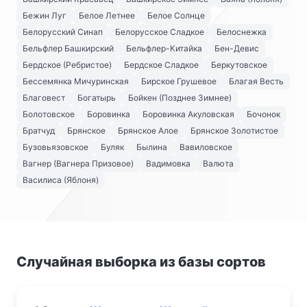
Бежин Луг
Белое Летнее
Белое Солнце
Белорусский Синап
Белорусское Сладкое
Белоснежка
Бельфлер Башкирский
Бельфлер-Китайка
Бен-Девис
Бердское (Ребристое)
Бердское Сладкое
Беркутовское
Бессемянка Мичуринская
Бирское Грушевое
Благая Весть
Благовест
Богатырь
Бойкен (Позднее Зимнее)
Болотовское
Боровинка
Боровинка Акуловская
Бочонок
Братчуд
Брянское
Брянское Алое
Брянское Золотистое
Бузовьязовское
Буляк
Былина
Вавиловское
Вагнер (Вагнера Призовое)
Вадимовка
Валюта
Василиса (Яблоня)
Случайная выборка из базы сортов