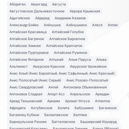
Абориген
Авангард
Августа
Августовское Дальневосточное
Аврора Крымская
Адыгейское
Айдаред
Академик Казаков
Александр Бойко
Алёнушка
Алёнушкино
Алеся
Алпек
Алтайская Красавица
Алтайский Голубок
Алтайское Багряное
Алтайское Бархатное
Алтайское Зимнее
Алтайское Крапчатое
Алтайское Пурпуровое
Алтайское Румяное
Алтайское Янтарное
Алтынай
Алые Паруса
Альва
Альпинист
Амурское Красное
Амурское Урожайное
Анис Алый (Анис Бархатный, Анис Сафьянный, Анис Красный)
Анис Полосатый (Анис Серый)
Анис Розово-Полосатый
Анис Свердловский
Антей
Антоновка Обыкновенная
Антоновка Сладкая
Апорт Асс
Апрельское
Аркадик
Аркад Теньковский
Аркаим
Аромат Уктуса
Атлантка
Афродита
Ахтубинское
Аэлита
Бабушкино
Баганенок
Багрянец Кубани
Балаклавское
Балтика
Барнаульское Раннее
Батталовское
Башкирский Изумруд
Башкирский Красавец
Башкирское Зимнее
Баяна (Яблоня)