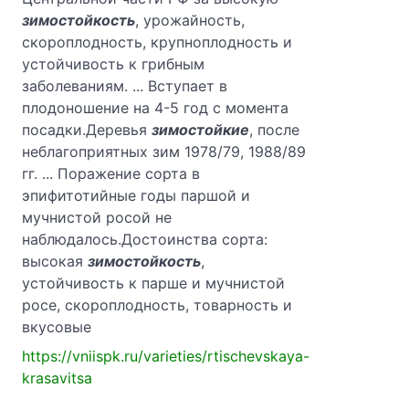
зимостойкость
, урожайность,
скороплодность, крупноплодность и
устойчивость к грибным
заболеваниям. ... Вступает в
плодоношение на 4-5 год с момента
посадки.Деревья
зимостойкие
, после
неблагоприятных зим 1978/79, 1988/89
гг. ... Поражение сорта в
эпифитотийные годы паршой и
мучнистой росой не
наблюдалось.Достоинства сорта:
высокая
зимостойкость
,
устойчивость к парше и муч­нистой
росе, скороплодность, товарность и
вкусовые
https://vniispk.ru/varieties/rtischevskaya-
krasavitsa