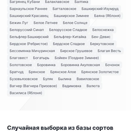
Багрянец Кубани
Балаклавское
Балтика
Барнаульское Раннее
Батталовское
Башкирский Изумруд
Башкирский Красавец
Башкирское Зимнее
Баяна (Яблоня)
Бежин Луг
Белое Летнее
Белое Солнце
Белорусский Синап
Белорусское Сладкое
Белоснежка
Бельфлер Башкирский
Бельфлер-Китайка
Бен-Девис
Бердское (Ребристое)
Бердское Сладкое
Беркутовское
Бессемянка Мичуринская
Бирское Грушевое
Благая Весть
Благовест
Богатырь
Бойкен (Позднее Зимнее)
Болотовское
Боровинка
Боровинка Акуловская
Бочонок
Братчуд
Брянское
Брянское Алое
Брянское Золотистое
Бузовьязовское
Буляк
Былина
Вавиловское
Вагнер (Вагнера Призовое)
Вадимовка
Валюта
Василиса (Яблоня)
Случайная выборка из базы сортов