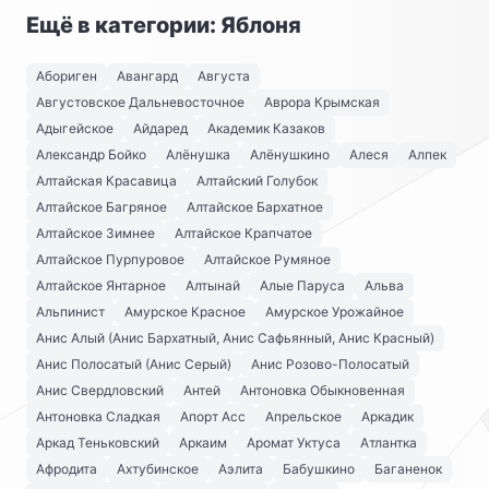
Ещё в категории: Яблоня
Абориген
Авангард
Августа
Августовское Дальневосточное
Аврора Крымская
Адыгейское
Айдаред
Академик Казаков
Александр Бойко
Алёнушка
Алёнушкино
Алеся
Алпек
Алтайская Красавица
Алтайский Голубок
Алтайское Багряное
Алтайское Бархатное
Алтайское Зимнее
Алтайское Крапчатое
Алтайское Пурпуровое
Алтайское Румяное
Алтайское Янтарное
Алтынай
Алые Паруса
Альва
Альпинист
Амурское Красное
Амурское Урожайное
Анис Алый (Анис Бархатный, Анис Сафьянный, Анис Красный)
Анис Полосатый (Анис Серый)
Анис Розово-Полосатый
Анис Свердловский
Антей
Антоновка Обыкновенная
Антоновка Сладкая
Апорт Асс
Апрельское
Аркадик
Аркад Теньковский
Аркаим
Аромат Уктуса
Атлантка
Афродита
Ахтубинское
Аэлита
Бабушкино
Баганенок