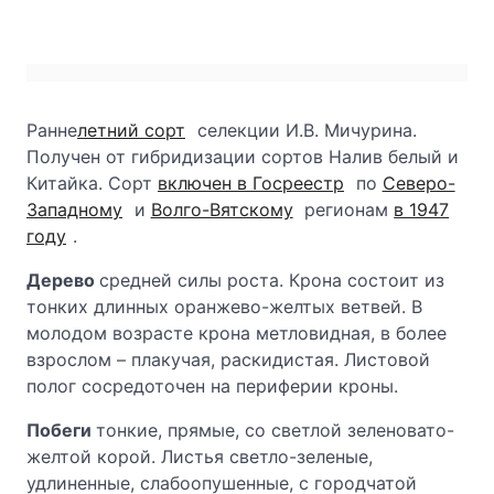
Ранне
летний сорт
селекции И.В. Мичурина.
Получен от гибридизации сортов Налив белый и
Китайка. Сорт
включен в Госреестр
по
Северо-
Западному
и
Волго-Вятскому
регионам
в 1947
году
.
Дерево
средней силы роста. Крона состоит из
тонких длинных оранжево-желтых ветвей. В
молодом возрасте крона метловидная, в более
взрослом – плакучая, раскидистая. Листовой
полог сосредоточен на периферии кроны.
Побеги
тонкие, прямые, со светлой зеленовато-
желтой корой. Листья светло-зеленые,
удлиненные, слабоопушенные, с городчатой