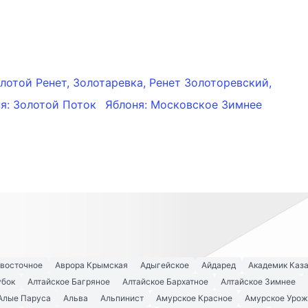
лотой Ренет, Золотаревка, Ренет Золоторевский,
я: Золотой Поток
Яблоня: Московское Зимнее
евосточное
Аврора Крымская
Адыгейское
Айдаред
Академик Каз
убок
Алтайское Багряное
Алтайское Бархатное
Алтайское Зимнее
Алые Паруса
Альва
Альпинист
Амурское Красное
Амурское Урож