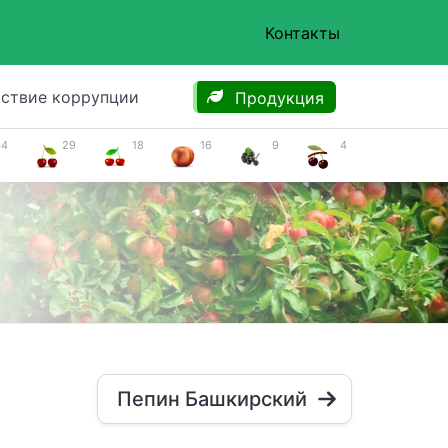
Контакты
ствие коррупции
Продукция
34
29
18
16
9
4
Пепин Башкирский