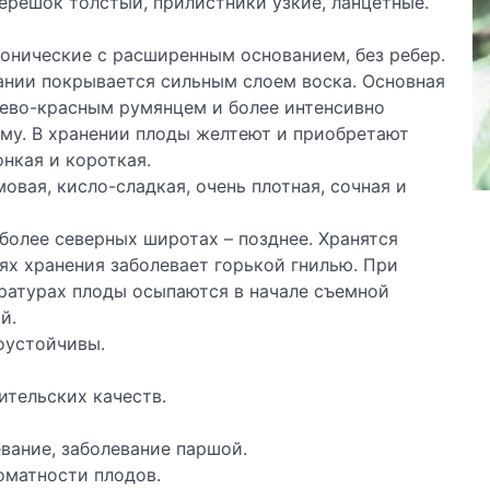
Черешок толстый, прилистники узкие, ланцетные.
конические с расширенным основанием, без ребер.
вании покрывается сильным слоем воска. Основная
жево-красным румянцем и более интенсивно
му. В хранении плоды желтеют и приобретают
нкая и короткая.
овая, кисло-сладкая, очень плотная, сочная и
 более северных широтах – позднее. Хранятся
иях хранения заболевает горькой гнилью. При
ратурах плоды осыпаются в начале съемной
й.
оустойчивы.
тельских качеств.
вание, заболевание паршой.
оматности плодов.