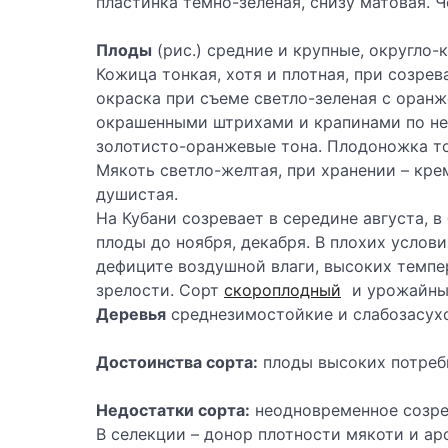
пластинка темно-зеленая, снизу матовая. 
Плоды
(рис.) средние и крупные, округло-
Кожица тонкая, хотя и плотная, при созре
окраска при съеме светло-зеленая с оран
окрашенными штрихами и крапинами по не
золотисто-оранжевые тона. Плодоножка то
Мякоть светло-желтая, при хранении – крем
душистая.
На Кубани созревает в середине августа, в
плоды до ноября, декабря. В плохих услов
дефиците воздушной влаги, высоких темпе
зрелости. Сорт
скороплодный
и урожайны
Деревья
среднезимостойкие и слабозасух
Достоинства сорта:
плоды высоких потреби
Недостатки сорта:
неодновременное созре
В селекции – донор плотности мякоти и ар