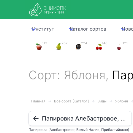
Институт
Каталог сортов
Нов
513
267
224
148
121
Сорт: Яблоня,
Пар
Главная
Все сорта [Каталог]
Виды
Яблоня
Папировка Алебастровое, ...
Папировка (Алебастровое, Белый Налив, Прибалтийское)