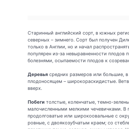
Старинный английский сорт, в южных регио
северных – зимнего. Сорт был получен Ди
только в Англии, но и начал распространят
популярен из-за невыравненности плодов 
болезнями, осыпаемости плодов к созрева
Деревья
средних размеров или большие, в
плодоносящем – широкораскидистые. Ветви
вверх.
Побеги
толстые, коленчатые, темно-зелены
малочисленными мелкими чечевичками. В 
продолговатые или широкоовальные с окр
ровные, с двоякозубчатым краем; со стебл