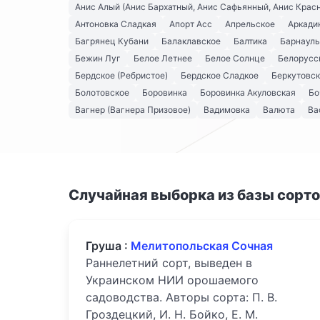
Анис Алый (Анис Бархатный, Анис Сафьянный, Анис Крас
Антоновка Сладкая
Апорт Асс
Апрельское
Аркади
Багрянец Кубани
Балаклавское
Балтика
Барнауль
Бежин Луг
Белое Летнее
Белое Солнце
Белорусс
Бердское (Ребристое)
Бердское Сладкое
Беркутовс
Болотовское
Боровинка
Боровинка Акуловская
Бо
Вагнер (Вагнера Призовое)
Вадимовка
Валюта
Ва
Случайная выборка из базы сорт
Груша :
Мелитопольская Сочная
Раннелетний сорт, выведен в
Украинском НИИ орошаемого
садоводства. Авторы сорта: П. В.
Гроздецкий, И. Н. Бойко, Е. М.