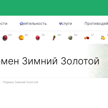
ости
Деятельность
Услуги
Противодей
105
80
76
66
56
37
мен Зимний Золотой
Пармен Зимний Золотой