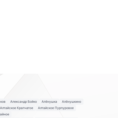
аков
Александр Бойко
Алёнушка
Алёнушкино
Алтайское Крапчатое
Алтайское Пурпуровое
айное