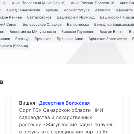
ный)
Анис Полосатый (Анис Серый)
Анис Розово-Полосатый
Анис С
к
Аркад Теньковский
Аркаим
Аромат Уктуса
Атлантка
Афродита
ское Раннее
Батталовское
Башкирский Изумруд
Башкирский Краса
кий Синап
Белорусское Сладкое
Белоснежка
Бельфлер Башкирский
кое
Бессемянка Мичуринская
Бирское Грушевое
Благая Весть
Бл
чонок
Братчуд
Брянское
Брянское Алое
Брянское Золотистое
силиса (Яблоня)
ов
Вишня :
Десертная Волжская
Сорт ГБУ Самарской области НИИ
садоводства и лекарственных
растений «Жигулевские сады» получен
в результате скрещивания сортов Вл