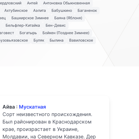
вердловский
Антей
Антоновка Обыкновенная
Ахтубинское
Аэлита
Бабушкино
Баганенок
вец
Башкирское Зимнее
Баяна (Яблоня)
Бельфлер-Китайка
Бен-Девис
аговест
Богатырь
Бойкен (Позднее Зимнее)
Бузовьязовское
Буляк
Былина
Вавиловское
Айва :
Мускатная
Сорт неизвестного происхождения.
Был районирован в Краснодарском
крае, произрастает в Украине,
Молдавии, на Северном Кавказе. Дер