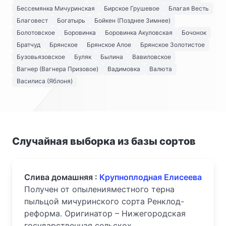
Бессемянка Мичуринская
Бирское Грушевое
Благая Весть
Благовест
Богатырь
Бойкен (Позднее Зимнее)
Болотовское
Боровинка
Боровинка Акуловская
Бочонок
Братчуд
Брянское
Брянское Алое
Брянское Золотистое
Бузовьязовское
Буляк
Былина
Вавиловское
Вагнер (Вагнера Призовое)
Вадимовка
Валюта
Василиса (Яблоня)
Случайная выборка из базы сортов
Слива домашняя :
Крупноплодная Елисеева
Получен от опыленияместного терна
пыльцой мичуринского сорта Ренклод-
реформа. Оригинатор – Нижегородская
государственная сельскох