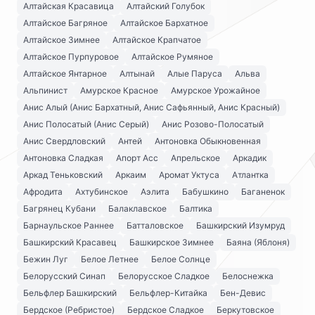
Алтайская Красавица
Алтайский Голубок
Алтайское Багряное
Алтайское Бархатное
Алтайское Зимнее
Алтайское Крапчатое
Алтайское Пурпуровое
Алтайское Румяное
Алтайское Янтарное
Алтынай
Алые Паруса
Альва
Альпинист
Амурское Красное
Амурское Урожайное
Анис Алый (Анис Бархатный, Анис Сафьянный, Анис Красный)
Анис Полосатый (Анис Серый)
Анис Розово-Полосатый
Анис Свердловский
Антей
Антоновка Обыкновенная
Антоновка Сладкая
Апорт Асс
Апрельское
Аркадик
Аркад Теньковский
Аркаим
Аромат Уктуса
Атлантка
Афродита
Ахтубинское
Аэлита
Бабушкино
Баганенок
Багрянец Кубани
Балаклавское
Балтика
Барнаульское Раннее
Батталовское
Башкирский Изумруд
Башкирский Красавец
Башкирское Зимнее
Баяна (Яблоня)
Бежин Луг
Белое Летнее
Белое Солнце
Белорусский Синап
Белорусское Сладкое
Белоснежка
Бельфлер Башкирский
Бельфлер-Китайка
Бен-Девис
Бердское (Ребристое)
Бердское Сладкое
Беркутовское