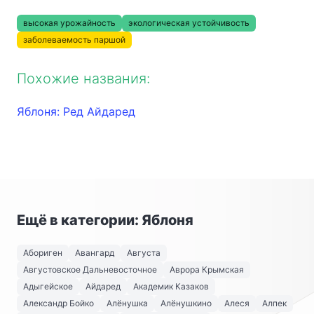
высокая урожайность
экологическая устойчивость
заболеваемость паршой
Похожие названия:
Яблоня: Ред Айдаред
Ещё в категории: Яблоня
Абориген
Авангард
Августа
Августовское Дальневосточное
Аврора Крымская
Адыгейское
Айдаред
Академик Казаков
Александр Бойко
Алёнушка
Алёнушкино
Алеся
Алпек