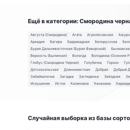
Ещё в категории: Смородина черн
Августа (Смородина)
Агата
Агролесовская
Ажурн
Аркадия
Багира
Баррикадная
Белорусочка
Бел
Бурая Дальневосточная (Бурая Фаворской)
Бычковска
Верность (Былинная)
Вологда
Володинка (Осенняя Р
Глобус (Смородина Черная)
Голубичка
Горхон
Гул
Детскосельская
Длиннокистная
Добрая
Добрый 
Забайкалочка
Загадка
Загляденье
Звёздная
Зе
Искушение
Исток
Калиновка
Канахама
Караид
Случайная выборка из базы сорт