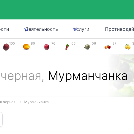
ости
Деятельность
Услуги
Противодей
105
80
76
66
56
37
 черная,
Мурманчанка
а черная
Мурманчанка