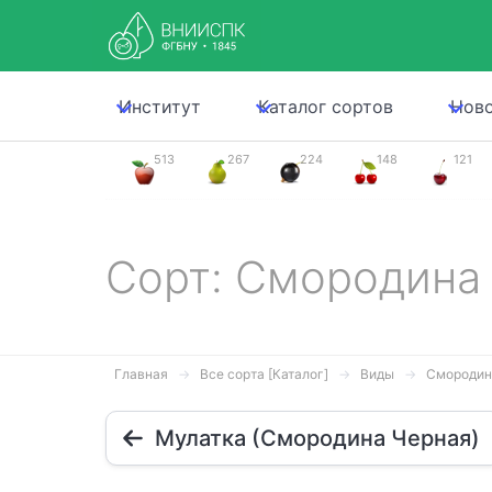
Институт
Каталог сортов
Нов
513
267
224
148
121
Сорт: Смородина
Главная
Все сорта [Каталог]
Виды
Смородин
Мулатка (Смородина Черная)