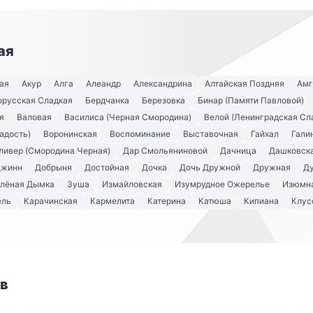
ая
ая
Акур
Алга
Алеандр
Александрина
Алтайская Поздняя
Амг
орусская Сладкая
Бердчанка
Березовка
Бинар (Памяти Павловой)
я
Валовая
Василиса (Черная Смородина)
Велой (Ленинградская Сл
адость)
Воронинская
Воспоминание
Выставочная
Гайхал
Гали
ливер (Смородина Черная)
Дар Смольяниновой
Дачница
Дашковск
Джинн
Добрыня
Достойная
Дочка
Дочь Дружной
Дружная
Д
лёная Дымка
Зуша
Измайловская
Изумрудное Ожерелье
Изюмна
ель
Карачинская
Кармелита
Катерина
Катюша
Кипиана
Клус
ов