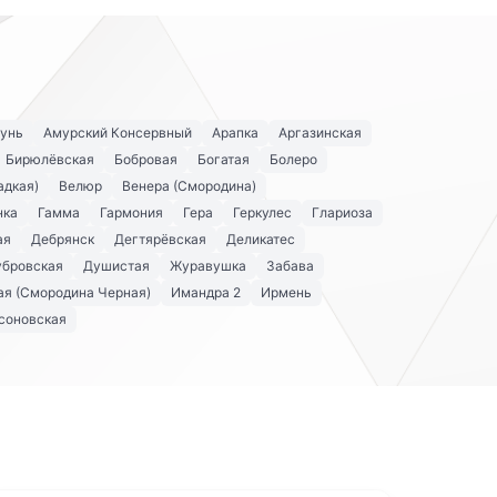
унь
Амурский Консервный
Арапка
Аргазинская
Бирюлёвская
Бобровая
Богатая
Болеро
адкая)
Велюр
Венера (Смородина)
нка
Гамма
Гармония
Гера
Геркулес
Глариоза
ая
Дебрянск
Дегтярёвская
Деликатес
убровская
Душистая
Журавушка
Забава
я (Смородина Черная)
Имандра 2
Ирмень
соновская