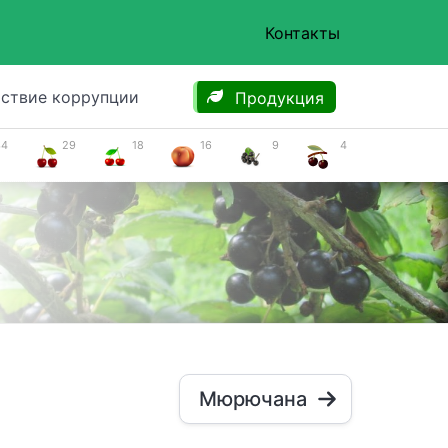
Контакты
ствие коррупции
Продукция
34
29
18
16
9
4
Мюрючана