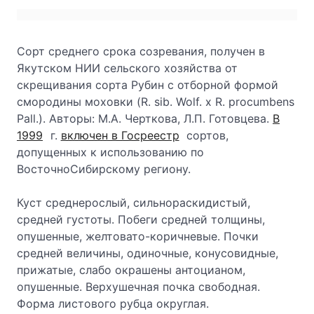
Сорт среднего срока созревания, получен в
Якутском НИИ сельского хозяйства от
скрещивания сорта Рубин с отборной формой
смородины моховки (R. sib. Wolf. х R. procumbens
Pall.). Авторы: М.А. Черткова, Л.П. Готовцева.
В
1999
г.
включен в Госреестр
сортов,
допущенных к использованию по
ВосточноСибирскому региону.
Куст среднерослый, сильнораскидистый,
средней густоты. Побеги средней толщины,
опушенные, желтовато-коричневые. Почки
средней величины, одиночные, конусовидные,
прижатые, слабо окрашены антоцианом,
опушенные. Верхушечная почка свободная.
Форма листового рубца округлая.