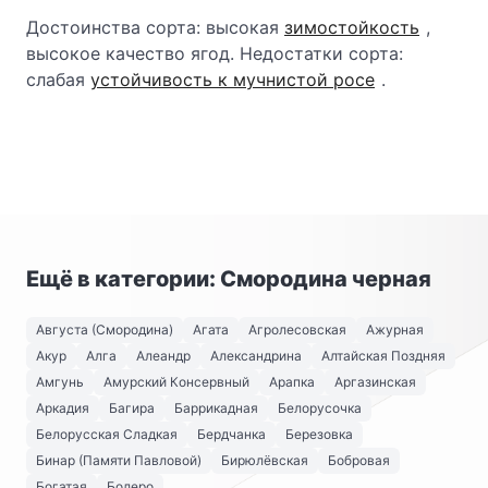
Достоинства сорта: высокая
зимостойкость
,
высокое качество ягод. Недостатки сорта:
слабая
устойчивость к мучнистой росе
.
Ещё в категории: Смородина черная
Августа (Смородина)
Агата
Агролесовская
Ажурная
Акур
Алга
Алеандр
Александрина
Алтайская Поздняя
Амгунь
Амурский Консервный
Арапка
Аргазинская
Аркадия
Багира
Баррикадная
Белорусочка
Белорусская Сладкая
Бердчанка
Березовка
Бинар (Памяти Павловой)
Бирюлёвская
Бобровая
Богатая
Болеро