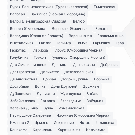
Бурая Дальневосточная (Бурая Фаворской)
Бычковская
Валовая
Василиса (Черная Смородина)
Велой (Ленинградская Сладкая)
Велюр
Венера (Смородина)
Верность (Былинная)
Вологда
Володинка (Осенняя Радость)
Воронинская
Воспоминание
Выставочная
Гайхал
Галинка
Гамма
Гармония
Гера
Геркулес
Глариоза
Глобус (Смородина Черная)
Голубичка
Горхон
Гулливер (Смородина Черная)
Дар Смольяниновой
Дачница
Дашковская
Дебрянск
Дегтярёвская
Деликатес
Детскосельская
Длиннокистная
Добрая
Добрый Джинн
Добрыня
Достойная
Дочка
Дочь Дружной
Дружная
Дубровская
Душистая
Журавушка
Забава
Забайкалочка
Загадка
Загляденье
Звёздная
Зелёная Дымка
Зуша
Измайловская
Изумрудное Ожерелье
Изюмная (Смородина Черная)
Имандра 2
Ирмень
Искушение
Исток
Калиновка
Канахама
Караидель
Карачинская
Кармелита