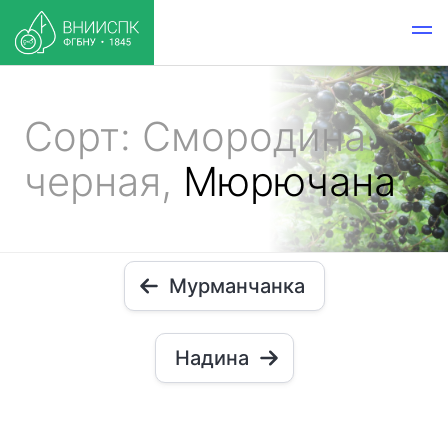
Сорт: Смородина
черная,
Мюрючана
Мурманчанка
Надина