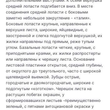
дополнительными выступами. К осени верхушка
средней лопасти подгибается вниз. В месте
соединения средней лопасти с боковыми
заметно небольшое закругление - «талия».
Боковые лопасти крупные, направленные к
верхушке листа, широкие, яйцевидные, с
заостренной и слегка подогнутой верхушкой, их
жилки направлены под прямым, реже тупым
углом. Базальные лопасти четкие, крупные, с
приподнятыми краями, их жилки распростерты
или направлены к черешку листа. Основание
листовой пластинки открытое, средней глубины,
от округлого до треугольного, часто с широкой
щелевидной выемкой. Зубцы острые,
городчатые и двоякогородчатые, широкие с
подогнутым «коготком». Черешок листа на
растущих побегах окрашен, у
сформировавшихся листьев -преимущественно
зеленый, с пятнами антоциановой окраски у