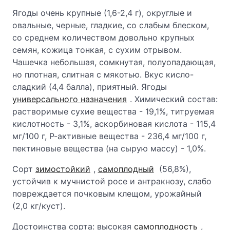
Ягоды очень крупные (1,6-2,4 г), округлые и
овальные, черные, гладкие, со слабым блеском,
со среднем количеством довольно крупных
семян, кожица тонкая, с сухим отрывом.
Чашечка небольшая, сомкнутая, полуопадающая,
но плотная, слитная с мякотью. Вкус кисло-
сладкий (4,4 балла), приятный. Ягоды
универсального назначения
. Химический состав:
растворимые сухие вещества - 19,1%, титруемая
кислотность - 3,1%, аскорбиновая кислота - 115,4
мг/100 г, Р-активные вещества - 236,4 мг/100 г,
пектиновые вещества (на сырую массу) - 1,0%.
Сорт
зимостойкий
,
самоплодный
(56,8%),
устойчив к мучнистой росе и антракнозу, слабо
повреждается почковым клещом, урожайный
(2,0 кг/куст).
Достоинства сорта: высокая
самоплодность
,