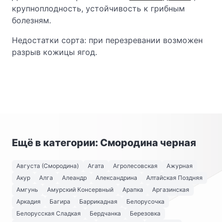
крупноплодность, устойчивость к грибным
болезням.
Недостатки сорта: при перезревании возможен
разрыв кожицы ягод.
Ещё в категории: Смородина черная
Августа (Смородина)
Агата
Агролесовская
Ажурная
Акур
Алга
Алеандр
Александрина
Алтайская Поздняя
Амгунь
Амурский Консервный
Арапка
Аргазинская
Аркадия
Багира
Баррикадная
Белорусочка
Белорусская Сладкая
Бердчанка
Березовка