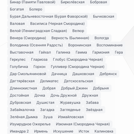
Бинар (Памяти Павловой)
Бирюлёвская
Бобровая
Богатая
Болеро
Бурая Дальневосточная (Бурая Фаворской)
Бычковская
Валовая
Василиса (Черная Смородина)
Велой (Ленинградская Сладкая)
Велюр
Венера (Смородина)
Верность (Былинная)
Вологда
Володинка (Осенняя Радость)
Воронинская
Воспоминание
Выставочная
Гайхал
Галинка
Гамма
Гармония
Гера
Геркулес
Глариоза
Глобус (Смородина Черная)
Голубичка
Горхон
Гулливер (Смородина Черная)
Дар Смольяниновой
Дачница
Дашковская
Дебрянск
Дегтярёвская
Деликатес
Детскосельская
Длиннокистная
Добрая
Добрый Джинн
Добрыня
Достойная
Дочка
Дочь Дружной
Дружная
Дубровская
Душистая
Журавушка
Забава
Забайкалочка
Загадка
Загляденье
Звёздная
Зелёная Дымка
Зуша
Измайловская
Изумрудное Ожерелье
Изюмная (Смородина Черная)
Имандра 2
Ирмень
Искушение
Исток
Калиновка