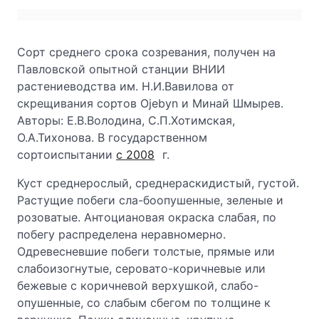
Сорт среднего срока созревания, получен на
Павловской опытной станции ВНИИ
растениеводства им. Н.И.Вавилова от
скрещивания сортов Ojebyn и Минай Шмырев.
Авторы: Е.В.Володина, С.П.Хотимская,
О.А.Тихонова. В государственном
сортоиспытании
с 2008
г.
Куст среднерослый, среднераскидистый, густой.
Растущие побеги сла-боопушенные, зеленые и
розоватые. Антоциановая окраска слабая, по
побегу распределена неравномерно.
Одревесневшие побеги толстые, прямые или
слабоизогнутые, серовато-коричневые или
бежевые с коричневой верхушкой, слабо-
опушенные, со слабым сбегом по толщине к