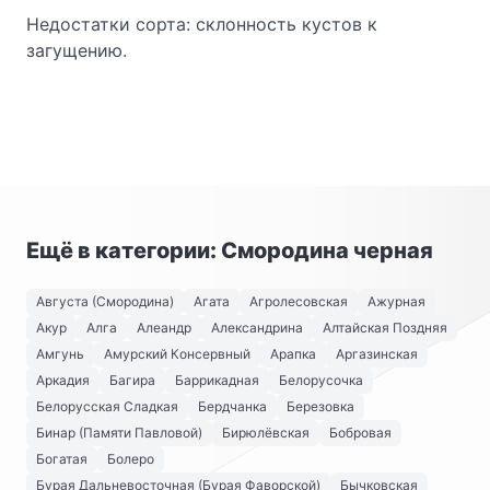
Недостатки сорта: склонность кустов к
загущению.
Ещё в категории: Смородина черная
Августа (Смородина)
Агата
Агролесовская
Ажурная
Акур
Алга
Алеандр
Александрина
Алтайская Поздняя
Амгунь
Амурский Консервный
Арапка
Аргазинская
Аркадия
Багира
Баррикадная
Белорусочка
Белорусская Сладкая
Бердчанка
Березовка
Бинар (Памяти Павловой)
Бирюлёвская
Бобровая
Богатая
Болеро
Бурая Дальневосточная (Бурая Фаворской)
Бычковская