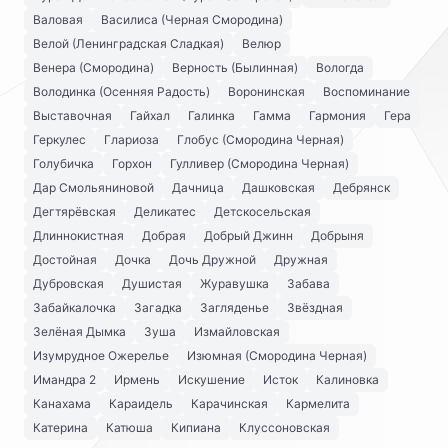
Валовая
Василиса (Черная Смородина)
Велой (Ленинградская Сладкая)
Велюр
Венера (Смородина)
Верность (Былинная)
Вологда
Володинка (Осенняя Радость)
Воронинская
Воспоминание
Выставочная
Гайхал
Галинка
Гамма
Гармония
Гера
Геркулес
Глариоза
Глобус (Смородина Черная)
Голубичка
Горхон
Гулливер (Смородина Черная)
Дар Смольяниновой
Дачница
Дашковская
Дебрянск
Дегтярёвская
Деликатес
Детскосельская
Длиннокистная
Добрая
Добрый Джинн
Добрыня
Достойная
Дочка
Дочь Дружной
Дружная
Дубровская
Душистая
Журавушка
Забава
Забайкалочка
Загадка
Загляденье
Звёздная
Зелёная Дымка
Зуша
Измайловская
Изумрудное Ожерелье
Изюмная (Смородина Черная)
Имандра 2
Ирмень
Искушение
Исток
Калиновка
Канахама
Караидель
Карачинская
Кармелита
Катерина
Катюша
Кипиана
Клуссоновская