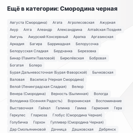
Ещё в категории: Смородина черная
Августа (Смородина)
Агата
Агролесовская
Ажурная
Акур
Алга
Алеандр
Александрина
Алтайская Поздняя
Амгунь
Амурский Консервный
Арапка
Аргазинская
Аркадия
Багира
Баррикадная
Белорусочка
Белорусская Сладкая
Бердчанка
Березовка
Бинар (Памяти Павловой)
Бирюлёвская
Бобровая
Богатая
Болеро
Бурая Дальневосточная (Бурая Фаворской)
Бычковская
Валовая
Василиса (Черная Смородина)
Велой (Ленинградская Сладкая)
Велюр
Венера (Смородина)
Верность (Былинная)
Вологда
Володинка (Осенняя Радость)
Воронинская
Воспоминание
Выставочная
Гайхал
Галинка
Гамма
Гармония
Гера
Геркулес
Глариоза
Глобус (Смородина Черная)
Голубичка
Горхон
Гулливер (Смородина Черная)
Дар Смольяниновой
Дачница
Дашковская
Дебрянск