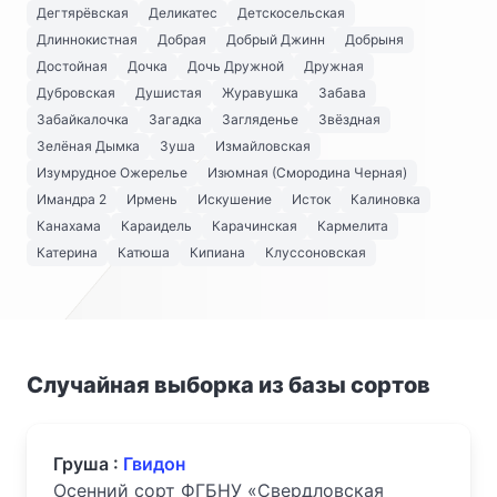
Дегтярёвская
Деликатес
Детскосельская
Длиннокистная
Добрая
Добрый Джинн
Добрыня
Достойная
Дочка
Дочь Дружной
Дружная
Дубровская
Душистая
Журавушка
Забава
Забайкалочка
Загадка
Загляденье
Звёздная
Зелёная Дымка
Зуша
Измайловская
Изумрудное Ожерелье
Изюмная (Смородина Черная)
Имандра 2
Ирмень
Искушение
Исток
Калиновка
Канахама
Караидель
Карачинская
Кармелита
Катерина
Катюша
Кипиана
Клуссоновская
Случайная выборка из базы сортов
Груша :
Гвидон
Осенний сорт ФГБНУ «Свердловская