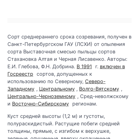
Сорт среднераннего срока созревания, получен в
Санкт-Петербургском ГАУ (ЛСХИ) от опыления
сорта Выставочная смесью пыльцы сортов
Стахановка Алтая и Черная Лисавенко. Авторы:
Е.И. Глебова, Ф.Н. Добрина.
В 1991
г.
включен в
Госреестр
сортов, допущенных к
использованию по Северному,
Северо-
Западному
,
Центральному
,
Волго-Вятскому
,
Центрально-Черноземному
, Сред-неволжскому
и
Восточно-Сибирскому
регионам.
Куст средней высоты (1,2 м) и густоты,
полураскидистый. Растущие побеги средней
толщины, прямые, с изгибом к верхушке,
зеленые, опушенные, вверху окрашенные,