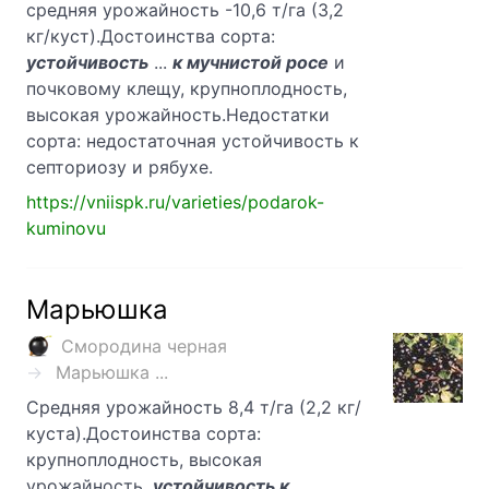
средняя урожайность -10,6 т/га (3,2
кг/куст).Достоинства сорта:
устойчивость
...
к мучнистой росе
и
почковому клещу, крупноплодность,
высокая урожайность.Недостатки
сорта: недостаточная устойчивость к
септориозу и рябухе.
https://vniispk.ru/varieties/podarok-
kuminovu
Марьюшка
Смородина черная
Марьюшка ...
Средняя урожайность 8,4 т/га (2,2 кг/
куста).Достоинства сорта:
крупноплодность, высокая
урожайность,
устойчивость к