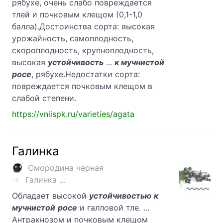
рябухе, очень слабо повреждается
тлей и почковым клещом (0,1-1,0
балла).Достоинства сорта: высокая
урожайность, самоплодность,
скороплодность, крупноплодность,
высокая
устойчивость
...
к мучнистой
росе
, рябухе.Недостатки сорта:
повреждается почковым клещом в
слабой степени.
https://vniispk.ru/varieties/agata
Галинка
Смородина черная
Галинка ...
Обладает высокой
устойчивостью
к
мучнистой
росе
и галловой тле. ...
Антракнозом и почковым клещом