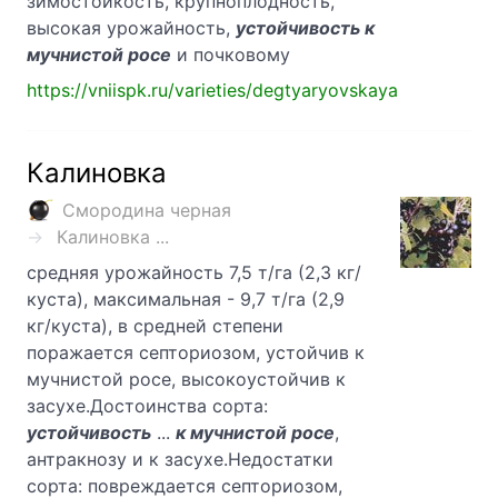
зимостойкость, крупноплодность,
высокая урожайность,
устойчивость к
мучнистой росе
и почковому
https://vniispk.ru/varieties/degtyaryovskaya
Калиновка
Смородина черная
Калиновка ...
средняя урожайность 7,5 т/га (2,3 кг/
куста), максимальная - 9,7 т/га (2,9
кг/куста), в средней степени
поражается септориозом, устойчив к
мучнистой росе, высокоустойчив к
засухе.Достоинства сорта:
устойчивость
...
к мучнистой росе
,
антракнозу и к засухе.Недостатки
сорта: повреждается септориозом,