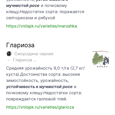
мучнистой росе
и почковому
клещу.Недостатки сорта: поражается
септориозом и рябухой
https://vniispk.ru/varieties/marushka
Глариоза
Смородина черная
Глариоза ...
Средняя урожайность 9,0 т/га (2,7 кг/
куста).Достоинства сорта: высокие
зимостойкость, урожайность,
устойчивость к мучнистой росе
и
почковому клещу.Недостатки сорта:
повреждается галловой тлей.
https://vniispk.ru/varieties/glarioza