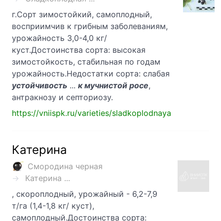
г.Сорт зимостойкий, самоплодный,
восприимчив к грибным заболеваниям,
урожайность 3,0-4,0 кг/
куст.Достоинства сорта: высокая
зимостойкость, стабильная по годам
урожайность.Недостатки сорта: слабая
устойчивость
...
к мучнистой росе
,
антракнозу и септориозу.
https://vniispk.ru/varieties/sladkoplodnaya
Катерина
Смородина черная
Катерина ...
, скороплодный, урожайный - 6,2-7,9
т/га (1,4-1,8 кг/ куст),
самоплодный.Достоинства сорта: