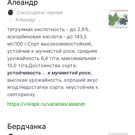
Алеандр
Смородина черная
Алеандр ...
титруемая кислотность - до 2,6%,
аскорбиновая кислота - до 143,5
мг/100 г.Сорт высокозимостойкий,
устойчив к мучнистой росе, средняя
урожайность 6,4 т/га, максимальная -
10,0 т/га.Достоинства сорта:
устойчивость
...
к мучнистой росе
,
высокая урожайность, хороший вкус
ягод.Недостатки сорта: неустойчив к
септориозу.
https://vniispk.ru/varieties/aleandr
Бердчанка