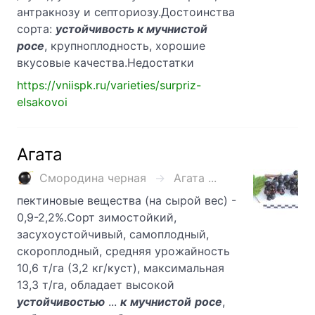
антракнозу и септориозу.Достоинства
сорта:
устойчивость к мучнистой
росе
, крупноплодность, хорошие
вкусовые качества.Недостатки
https://vniispk.ru/varieties/surpriz-
elsakovoi
Агата
Смородина черная
Агата ...
пектиновые вещества (на сырой вес) -
0,9-2,2%.Сорт зимостойкий,
засухоустойчивый, самоплодный,
скороплодный, средняя урожайность
10,6 т/га (3,2 кг/куст), максимальная
13,3 т/га, обладает высокой
устойчивостью
...
к
мучнистой
росе
,