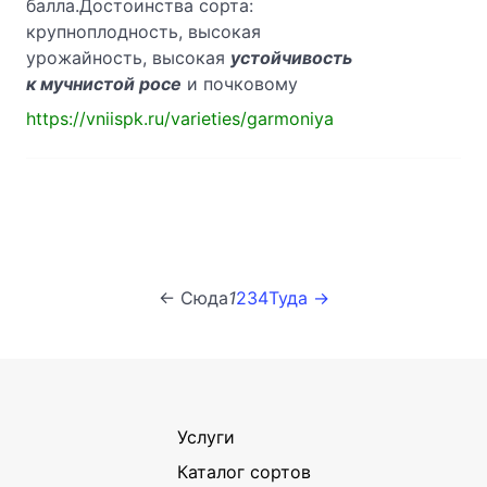
балла.Достоинства сорта:
крупноплодность, высокая
урожайность, высокая
устойчивость
к мучнистой росе
и почковому
https://vniispk.ru/varieties/garmoniya
← Сюда
1
2
3
4
Туда →
Услуги
Каталог сортов