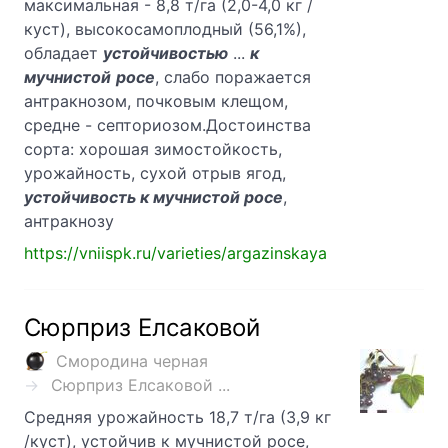
максимальная - 8,8 т/га (2,0-4,0 кг /
куст), высокосамоплодный (56,1%),
обладает
устойчивостью
...
к
мучнистой
росе
, слабо поражается
антракнозом, почковым клещом,
средне - септориозом.Достоинства
сорта: хорошая зимостойкость,
урожайность, сухой отрыв ягод,
устойчивость к мучнистой росе
,
антракнозу
https://vniispk.ru/varieties/argazinskaya
Сюрприз Елсаковой
Смородина черная
Сюрприз Елсаковой ...
Средняя урожайность 18,7 т/га (3,9 кг
/куст), устойчив к мучнистой росе,