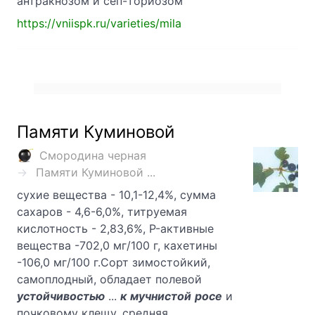
антракнозом и сеп-ториозом
https://vniispk.ru/varieties/mila
Памяти Куминовой
Смородина черная
Памяти Куминовой ...
сухие вещества - 10,1-12,4%, сумма
сахаров - 4,6-6,0%, титруемая
кислотность - 2,83,6%, P-активные
вещества -702,0 мг/100 г, кахетины
-106,0 мг/100 г.Сорт зимостойкий,
самоплодный, обладает полевой
устойчивостью
...
к
мучнистой
росе
и
почковому клещу, средняя