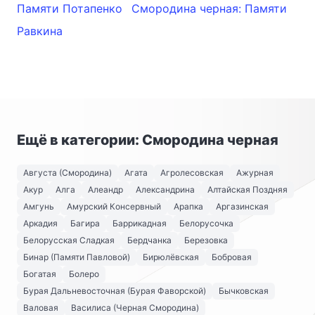
Памяти Потапенко
Смородина черная: Памяти
Равкина
Ещё в категории: Смородина черная
Августа (Смородина)
Агата
Агролесовская
Ажурная
Акур
Алга
Алеандр
Александрина
Алтайская Поздняя
Амгунь
Амурский Консервный
Арапка
Аргазинская
Аркадия
Багира
Баррикадная
Белорусочка
Белорусская Сладкая
Бердчанка
Березовка
Бинар (Памяти Павловой)
Бирюлёвская
Бобровая
Богатая
Болеро
Бурая Дальневосточная (Бурая Фаворской)
Бычковская
Валовая
Василиса (Черная Смородина)