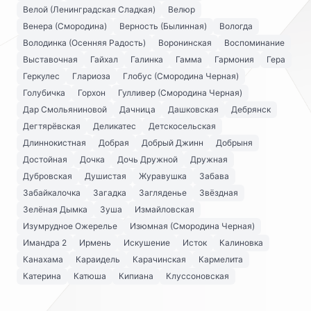
Велой (Ленинградская Сладкая)
Велюр
Венера (Смородина)
Верность (Былинная)
Вологда
Володинка (Осенняя Радость)
Воронинская
Воспоминание
Выставочная
Гайхал
Галинка
Гамма
Гармония
Гера
Геркулес
Глариоза
Глобус (Смородина Черная)
Голубичка
Горхон
Гулливер (Смородина Черная)
Дар Смольяниновой
Дачница
Дашковская
Дебрянск
Дегтярёвская
Деликатес
Детскосельская
Длиннокистная
Добрая
Добрый Джинн
Добрыня
Достойная
Дочка
Дочь Дружной
Дружная
Дубровская
Душистая
Журавушка
Забава
Забайкалочка
Загадка
Загляденье
Звёздная
Зелёная Дымка
Зуша
Измайловская
Изумрудное Ожерелье
Изюмная (Смородина Черная)
Имандра 2
Ирмень
Искушение
Исток
Калиновка
Канахама
Караидель
Карачинская
Кармелита
Катерина
Катюша
Кипиана
Клуссоновская