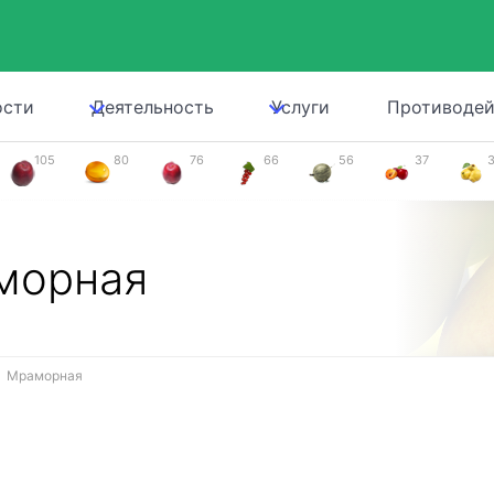
ости
Деятельность
Услуги
Противодей
105
80
76
66
56
37
морная
Мраморная