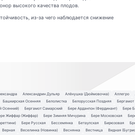
онор высокого качества плодов.
стойчивость, из-за чего наблюдается снижение
лександра
Александрин Дульяр
Алёнушка (Дюймовочка)
Аллегро
Башкирская Осенняя
Белолистка
Белорусская Поздняя
Бергамот
й Осенний)
Бергамот Самарский
Бере Арданпон (Фердинант)
Бере Б
ере Жиффар (Жиффар)
Бере Зимняя Мичурина
Бере Московская
Бер
ореттини)
Бере Русская
Бессемянка
Бетаулская
Бирюзовая
Бр
Верная
Веселинка (Новинка)
Веснянка
Вестница
Видная (Бугри