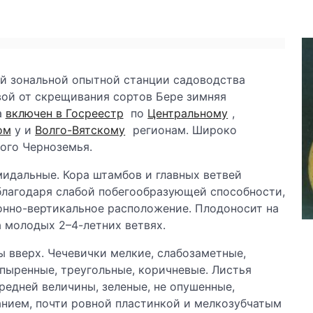
й зональной опытной станции садоводства
вой от скрещивания сортов Бере зимняя
а
включен в Госреестр
по
Центральному
,
ом
у и
Волго-Вятскому
регионам. Широко
ого Черноземья.
идальные. Кора штамбов и главных ветвей
 благодаря слабой побегообразующей способности,
онно-вертикальное расположение. Плодоносит на
а молодых 2–4-летних ветвях.
 вверх. Чечевички мелкие, слабозаметные,
пыренные, треугольные, коричневые. Листья
редней величины, зеленые, не опушенные,
анием, почти ровной пластинкой и мелкозубчатым