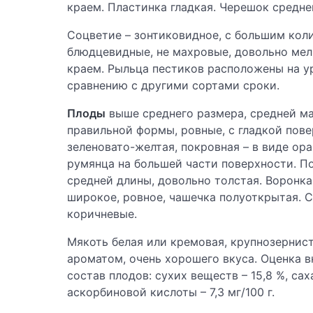
краем. Пластинка гладкая. Черешок средн
Соцветие – зонтиковидное, с большим коли
блюдцевидные, не махровые, довольно мелк
краем. Рыльца пестиков расположены на ур
сравнению с другими сортами сроки.
Плоды
выше среднего размера, средней ма
правильной формы, ровные, с гладкой пов
зеленовато-желтая, покровная – в виде о
румянца на большей части поверхности. 
средней длины, довольно толстая. Воронка
широкое, ровное, чашечка полуоткрытая. С
коричневые.
Мякоть белая или кремовая, крупнозернист
ароматом, очень хорошего вкуса. Оценка вн
состав плодов: сухих веществ – 15,8 %, сах
аскорбиновой кислоты – 7,3 мг/100 г.