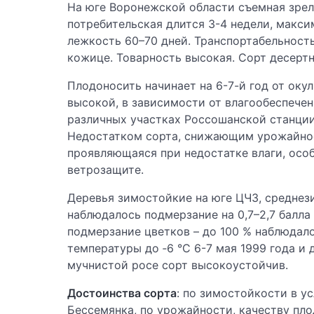
На юге Воронежской области съемная зрело
потребительская длится 3-4 недели, макс
лежкость 60–70 дней. Транспортабельност
кожице. Товарность высокая. Сорт десерт
Плодоносить начинает на 6-7-й год от оку
высокой, в зависимости от влагообеспечен
различных участках Россошанской станции от
Недостатком сорта, снижающим урожайност
проявляющаяся при недостатке влаги, осо
ветрозащите.
Деревья зимостойкие на юге ЦЧЗ, среднез
наблюдалось подмерзание на 0,7–2,7 балла
подмерзание цветков – до 100 % наблюдал
температуры до ‑6 °С 6-7 мая 1999 года и 
мучнистой росе сорт высокоустойчив.
Достоинства сорта
: по зимостойкости в у
Бессемянка, по урожайности, качеству пло