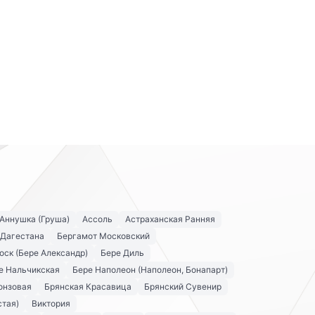
Аннушка (Груша)
Ассоль
Астраханская Ранняя
 Дагестана
Бергамот Московский
оск (Бере Александр)
Бере Диль
е Нальчикская
Бере Наполеон (Наполеон, Бонапарт)
онзовая
Брянская Красавица
Брянский Сувенир
стая)
Виктория