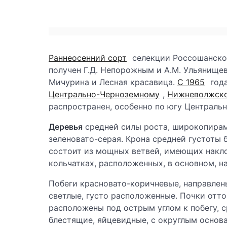
Раннеосенний сорт
селекции Россошанско
получен Г.Д. Непорожным и А.М. Ульянище
Мичурина и Лесная красавица.
С 1965
год
Центрально-Черноземному
,
Нижневолжск
распространен, особенно по югу Центральн
Деревья
средней силы роста, широкопирам
зеленовато-серая. Крона средней густоты
состоит из мощных ветвей, имеющих накл
кольчатках, расположенных, в основном, н
Побеги красновато-коричневые, направлены
светлые, густо расположенные. Почки отто
расположены под острым углом к побегу, с
блестящие, яйцевидные, с округлым основ