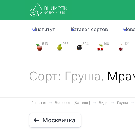
Институт
Каталог сортов
Нов
513
267
224
148
121
Сорт: Груша,
Мра
Главная
Все сорта [Каталог]
Виды
Груша
Москвичка