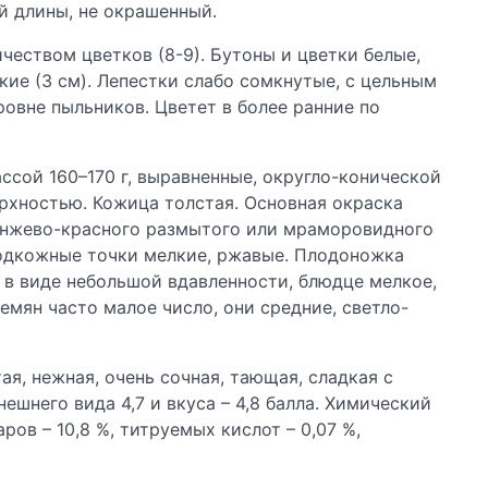
ей длины, не окрашенный.
чеством цветков (8-9). Бутоны и цветки белые,
ие (3 см). Лепестки слабо сомкнутые, с цельным
овне пыльников. Цветет в более ранние по
ссой 160–170 г, выравненные, округло-конической
ерхностью. Кожица толстая. Основная окраска
ранжево-красного размытого или мраморовидного
Подкожные точки мелкие, ржавые. Плодоножка
 в виде небольшой вдавленности, блюдце мелкое,
емян часто малое число, они средние, светло-
ая, нежная, очень сочная, тающая, сладкая с
ешнего вида 4,7 и вкуса – 4,8 балла. Химический
аров – 10,8 %, титруемых кислот – 0,07 %,