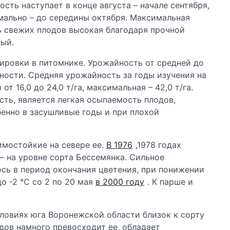
сть наступает в конце августа – начале сентября,
имально – до середины октября. Максимальная
ь свежих плодов высокая благодаря прочной
ный.
лировки в питомнике. Урожайность от средней до
ности. Средняя урожайность за годы изучения на
 16,0 до 24,0 т/га, максимальная – 42,0 т/га.
ь, является легкая осыпаемость плодов,
бенно в засушливые годы и при плохой
имостойкие на севере ее.
В 1976
,1978 годах
 – на уровне сорта Бессемянка. Сильное
ось в период окончания цветения, при понижении
до -2 °С со 2 по 20 мая
в 2000 году
. К парше и
словиях юга Воронежской области близок к сорту
дов намного превосходит ее, обладает