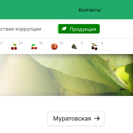
Контакты
ствие коррупции
Продукция
34
29
18
16
9
4
Муратовская