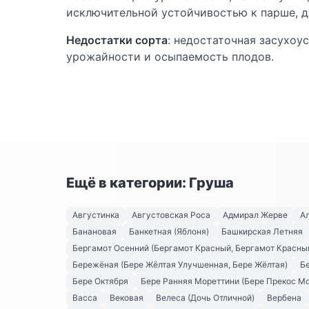
исключительной устойчивостью к парше, д
Недостатки сорта
: недостаточная засухоу
урожайности и осыпаемость плодов.
Ещё в категории: Груша
Августинка
Августовская Роса
Адмирал Жерве
А
Банановая
Банкетная (Яблоня)
Башкирская Летняя
Бергамот Осенний (Бергамот Красный, Бергамот Красны
Бережёная (Бере Жёлтая Улучшенная, Бере Жёлтая)
Б
Бере Октября
Бере Ранняя Мореттини (Бере Прекос М
Васса
Вековая
Велеса (Дочь Отличной)
Вербена