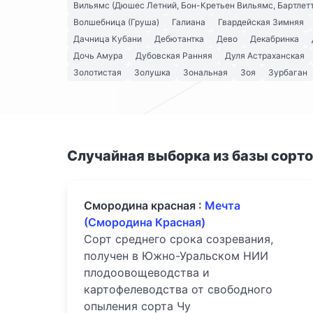
Вильямс (Дюшес Летний, Бон-Кретьен Вильямс, Бартлетт
Волшебница (Груша)
Галиана
Гвардейская Зимняя
Дачница Кубани
Дебютантка
Дево
Декабринка
Дочь Амура
Дубовская Ранняя
Дуля Астраханская
Золотистая
Золушка
Зональная
Зоя
Зурбаган
Случайная выборка из базы сорт
Смородина красная :
Мечта
(Смородина Красная)
Сорт среднего срока созревания,
получен в Южно-Уральском НИИ
плодоовощеводства и
картофелеводства от свободного
опыления сорта Чу