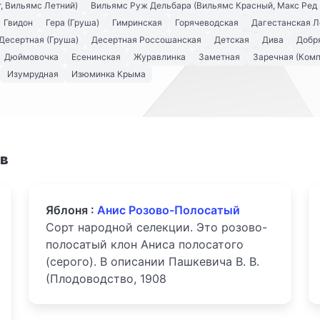
, Вильямс Летний)
Вильямс Руж Дельбара (Вильямс Красный, Макс Ред 
Гвидон
Гера (Груша)
Гимринская
Горячеводская
Дагестанская Л
Десертная (Груша)
Десертная Россошанская
Детская
Дива
Добря
Дюймовочка
Есенинская
Журавлинка
Заметная
Заречная (Комп
Изумрудная
Изюминка Крыма
ов
Яблоня :
Анис Розово-Полосатый
Сорт народной селекции. Это розово-
полосатый клон Аниса полосатого
(серого). В описании Пашкевича В. В.
(Плодоводство, 1908