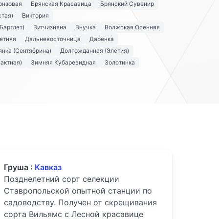
онзовая
Брянская Красавица
Брянский Сувенир
стая)
Виктория
Бартлет)
Витчизняна
Внучка
Волжская Осенняя
етняя
Дальневосточница
Дарёнка
нка (Сентябрина)
Долгожданная (Элегия)
актная)
Зимняя Кубаревидная
Золотинка
Груша :
Кавказ
Позднелетний сорт селекции
Ставропольской опытной станции по
садоводству. Получен от скрещивания
сорта Вильямс с Лесной красавице