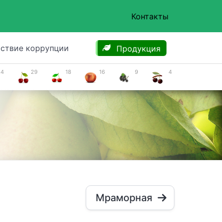
Контакты
ствие коррупции
Продукция
34
29
18
16
9
4
Мраморная