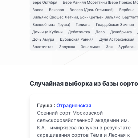
Бере Октября
Бере Ранняя Мореттини (Бере Прекос М
Васса
Вековая
Велеса (Дочь Отличной)
Вербена
Вильямс (Дюшес Летний, Бон-Кретьен Вильямс, Бартлетт
Волшебница (Груша)
Галиана
Гвардейская Зимняя
Дачница Кубани
Дебютантка
Дево
Декабринка
Дочь Амура
Дубовская Ранняя
Дуля Астраханская
Золотистая
Золушка
Зональная
Зоя
Зурбаган
Случайная выборка из базы сорт
Груша :
Отрадненская
Осенний сорт Московской
сельскохозяйственной академии им.
К.А. Тимирязева получен в результате
скрещивания сортов Тёма и Лесная к