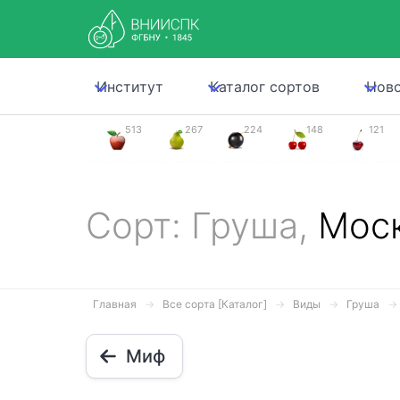
Институт
Каталог сортов
Нов
513
267
224
148
121
Сорт: Груша,
Мос
Главная
Все сорта [Каталог]
Виды
Груша
Миф