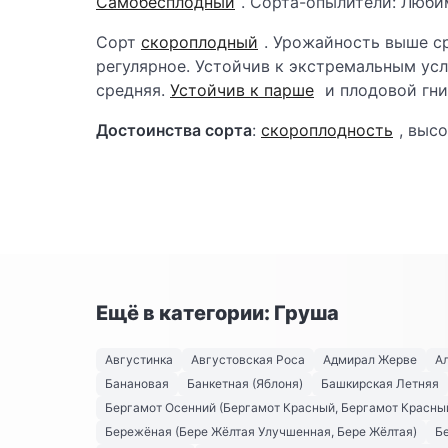
Самобесплодный
. Сорта-опылители: Люби
Сорт
скороплодный
. Урожайность выше ср
регулярное. Устойчив к экстремальным ус
средняя.
Устойчив к парше
и плодовой гни
Достоинства сорта
:
скороплодность
, выс
Ещё в категории: Груша
Августинка
Августовская Роса
Адмирал Жерве
А
Банановая
Банкетная (Яблоня)
Башкирская Летняя
Бергамот Осенний (Бергамот Красный, Бергамот Красны
Бережёная (Бере Жёлтая Улучшенная, Бере Жёлтая)
Б