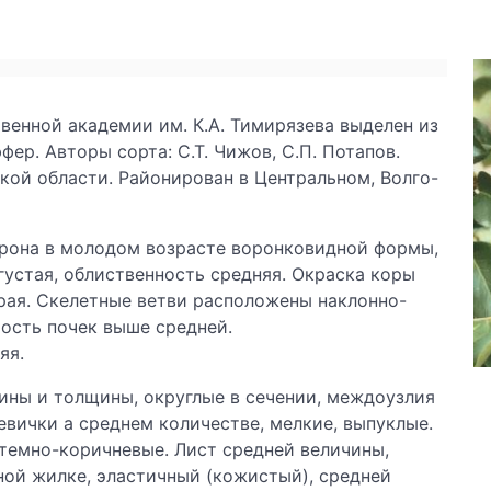
енной академии им. К.А. Тимирязева выделен из
ер. Авторы сорта: С.Т. Чижов, С.П. Потапов.
ой области. Районирован в Центральном, Волго-
Крона в молодом возрасте воронковидной формы,
густая, облиственность средняя. Окраска коры
ерая. Скелетные ветви расположены наклонно-
мость почек выше средней.
яя.
ины и толщины, округлые в сечении, междоузлия
евички а среднем количестве, мелкие, выпуклые.
темно-коричневые. Лист средней величины,
ной жилке, эластичный (кожистый), средней