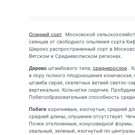
Осенний сорт
Московской сельскохозяйств
сеянцев от свободного опыления сорта Кифф
Широко распространенный сорт в Московск
Вятском и Средневолжском регионах.
Дерево
штамбового типа,
среднерослое
. 
в пору полного плодоношения коническая, 
штамба серая, скелетных ветвей светло-с
вертикально. Кольчатки сидячие. Пробуди
Побегообразовательная способность средн
Побеги
коричневые, изогнутые, средней дл
средней длины, опушение отсутствует. Чеч
Почки отклоненные, конусовидной формы, 
овальный, зеленый, изогнутый по централь