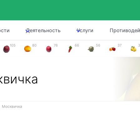
ости
Деятельность
Услуги
Противодей
105
80
76
66
56
37
квичка
Москвичка