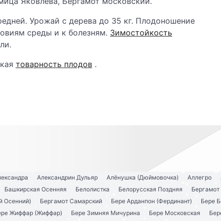
мица Яковлева, Бергамот московский.
едней. Урожай с дерева до 35 кг. Плодоношение
ловиям среды и к болезням.
Зимостойкость
ли.
окая
товарность плодов
.
лександра
Александрин Дульяр
Алёнушка (Дюймовочка)
Аллегро
Башкирская Осенняя
Белолистка
Белорусская Поздняя
Бергамот
й Осенний)
Бергамот Самарский
Бере Арданпон (Фердинант)
Бере Б
ере Жиффар (Жиффар)
Бере Зимняя Мичурина
Бере Московская
Бер