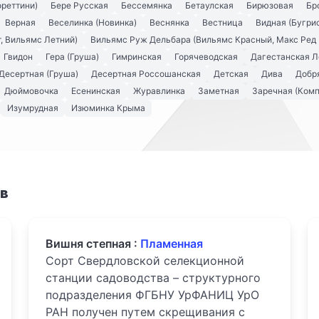
ореттини)
Бере Русская
Бессемянка
Бетаулская
Бирюзовая
Бр
Верная
Веселинка (Новинка)
Веснянка
Вестница
Видная (Бугри
, Вильямс Летний)
Вильямс Руж Дельбара (Вильямс Красный, Макс Ред 
Гвидон
Гера (Груша)
Гимринская
Горячеводская
Дагестанская Л
Десертная (Груша)
Десертная Россошанская
Детская
Дива
Добря
Дюймовочка
Есенинская
Журавлинка
Заметная
Заречная (Комп
Изумрудная
Изюминка Крыма
ов
Вишня степная :
Пламенная
Сорт Свердловской селекционной
станции садоводства – структурного
подразделения ФГБНУ УрФАНИЦ УрО
РАН получен путем скрещивания с