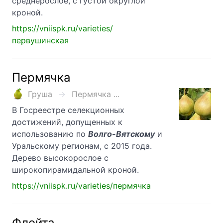
среднерослое, с густой округлой
кроной.
https://vniispk.ru/varieties/
первушинская
Пермячка
Груша
Пермячка ...
В Госреестре селекционных
достижений, допущенных к
использованию по
Волго-Вятскому
и
Уральскому регионам, с 2015 года.
Дерево высокорослое с
широкопирамидальной кроной.
https://vniispk.ru/varieties/пермячка
Флейта