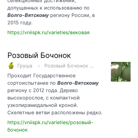
селекционных достижений,
допущенных к использованию по
Волго-Вятскому
региону России, в
2015 году.
https://vniispk.ru/varieties/вековая
Розовый Бочонок
Груша
Розовый Бочонок ...
Проходит Государственное
сортоиспытание по
Волго-Вятскому
региону с 2012 года. Дерево
высокорослое, с компактной
узкопирамидальной кроной.
Скелетные ветви расположены редко.
https://vniispk.ru/varieties/розовый-
бочонок