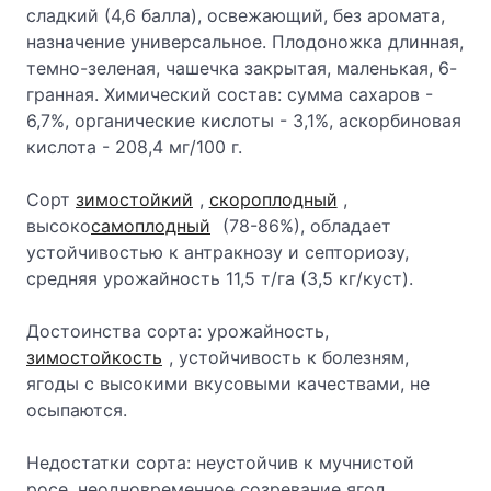
сладкий (4,6 балла), освежающий, без аромата,
назначение универсальное. Плодоножка длинная,
темно-зеленая, чашечка закрытая, маленькая, 6-
гранная. Химический состав: сумма сахаров -
6,7%, органические кислоты - 3,1%, аскорбиновая
кислота - 208,4 мг/100 г.
Сорт
зимостойкий
,
скороплодный
,
высоко
самоплодный
(78-86%), обладает
устойчивостью к антракнозу и септориозу,
средняя урожайность 11,5 т/га (3,5 кг/куст).
Достоинства сорта: урожайность,
зимостойкость
, устойчивость к болезням,
ягоды с высокими вкусовыми качествами, не
осыпаются.
Недостатки сорта: неустойчив к мучнистой
росе, неодновременное созревание ягод.