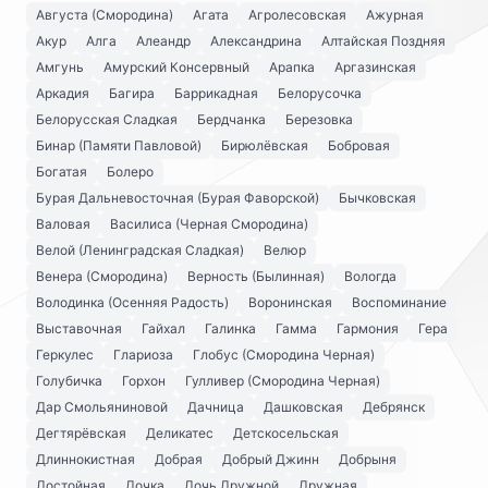
Августа (Смородина)
Агата
Агролесовская
Ажурная
Акур
Алга
Алеандр
Александрина
Алтайская Поздняя
Амгунь
Амурский Консервный
Арапка
Аргазинская
Аркадия
Багира
Баррикадная
Белорусочка
Белорусская Сладкая
Бердчанка
Березовка
Бинар (Памяти Павловой)
Бирюлёвская
Бобровая
Богатая
Болеро
Бурая Дальневосточная (Бурая Фаворской)
Бычковская
Валовая
Василиса (Черная Смородина)
Велой (Ленинградская Сладкая)
Велюр
Венера (Смородина)
Верность (Былинная)
Вологда
Володинка (Осенняя Радость)
Воронинская
Воспоминание
Выставочная
Гайхал
Галинка
Гамма
Гармония
Гера
Геркулес
Глариоза
Глобус (Смородина Черная)
Голубичка
Горхон
Гулливер (Смородина Черная)
Дар Смольяниновой
Дачница
Дашковская
Дебрянск
Дегтярёвская
Деликатес
Детскосельская
Длиннокистная
Добрая
Добрый Джинн
Добрыня
Достойная
Дочка
Дочь Дружной
Дружная