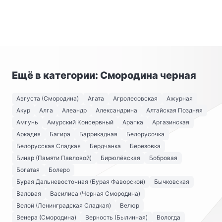
Ещё в категории: Смородина черная
Августа (Смородина)
Агата
Агролесовская
Ажурная
Акур
Алга
Алеандр
Александрина
Алтайская Поздняя
Амгунь
Амурский Консервный
Арапка
Аргазинская
Аркадия
Багира
Баррикадная
Белорусочка
Белорусская Сладкая
Бердчанка
Березовка
Бинар (Памяти Павловой)
Бирюлёвская
Бобровая
Богатая
Болеро
Бурая Дальневосточная (Бурая Фаворской)
Бычковская
Валовая
Василиса (Черная Смородина)
Велой (Ленинградская Сладкая)
Велюр
Венера (Смородина)
Верность (Былинная)
Вологда