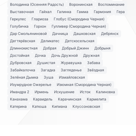
Володинка (Осенняя Радость)
Воронинская
Воспоминание
Выставочная
Гайхал
Галинка
Гамма
Гармония
Гера
Геркулес
Глариоза
Глобус (Смородина Черная)
Голубичка
Горхон
Гулливер (Смородина Черная)
Дар Смольяниновой
Дачница
Дашковская
Дебрянск
Дегтярёвская
Деликатес
Детскосельская
Длиннокистная
Добрая
Добрый Джинн
Добрыня
Достойная
Дочка
Дочь Дружной
Дружная
Дубровская
Душистая
Журавушка
Забава
Забайкалочка
Загадка
Загляденье
Звёздная
Зелёная Дымка
Зуша
Измайловская
Изумрудное Ожерелье
Изюмная (Смородина Черная)
Имандра 2
Ирмень
Искушение
Исток
Калиновка
Канахама
Караидель
Карачинская
Кармелита
Катерина
Катюша
Кипиана
Клуссоновская