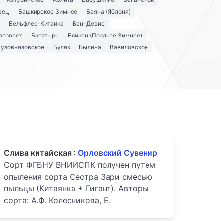
вец
Башкирское Зимнее
Баяна (Яблоня)
Бельфлер-Китайка
Бен-Девис
аговест
Богатырь
Бойкен (Позднее Зимнее)
Бузовьязовское
Буляк
Былина
Вавиловское
Слива китайская :
Орловский Сувенир
Сорт ФГБНУ ВНИИСПК получен путем
опыления сорта Сестра Зари смесью
пыльцы (Китаянка + Гигант). Авторы
сорта: А.Ф. Колесникова, Е.