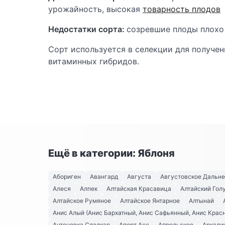
урожайность, высокая
товарность плодов
Недостатки сорта:
созревшие плоды плохо
Сорт используется в селекции для получе
витаминных гибридов.
Ещё в категории: Яблоня
Абориген
Авангард
Августа
Августовское Дальн
Алеся
Алпек
Алтайская Красавица
Алтайский Гол
Алтайское Румяное
Алтайское Янтарное
Алтынай
Анис Алый (Анис Бархатный, Анис Сафьянный, Анис Крас
Антоновка Сладкая
Апорт Асс
Апрельское
Аркади