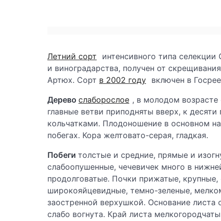
Летний сорт
интенсивного типа селекции 
и виноградарства, получен от скрещивания
Артюх. Сорт
в 2002 году
включен в Госре
Дерево
слаборослое
, в молодом возрасте
главные ветви приподняты вверх, к десяти
кольчатками. Плодоношение в основном на 
побегах. Кора желтовато-серая, гладкая.
Побеги
толстые и средние, прямые и изогн
слабоопушенные, чечевичек много в нижней
продолговатые. Почки прижатые, крупные, 
широкояйцевидные, темно-зеленые, мелко
заостренной верхушкой. Основание листа 
слабо вогнута. Край листа мелкогородчаты