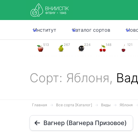
Институт
Каталог сортов
Нов
513
267
224
148
121
Сорт: Яблоня,
Ва
Главная
Все сорта [Каталог]
Виды
Яблоня
Вагнер (Вагнера Призовое)