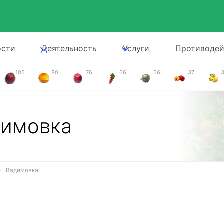
ости
Деятельность
Услуги
Противодей
105
80
76
66
56
37
димовка
Вадимовка