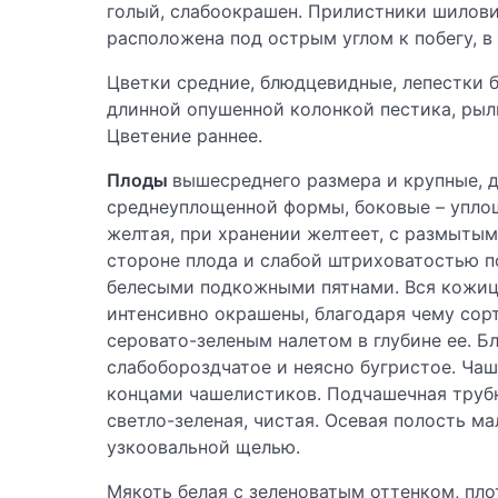
голый, слабоокрашен. Прилистники шилови
расположена под острым углом к побегу, в
Цветки средние, блюдцевидные, лепестки 
длинной опушенной колонкой пестика, рыл
Цветение раннее.
Плоды
вышесреднего размера и крупные, 
среднеуплощенной формы, боковые – уплощ
желтая, при хранении желтеет, с размыты
стороне плода и слабой штриховатостью п
белесыми подкожными пятнами. Вся кожиц
интенсивно окрашены, благодаря чему сорт
серовато-зеленым налетом в глубине ее. Б
слабобороздчатое и неясно бугристое. Ча
концами чашелистиков. Подчашечная трубк
светло-зеленая, чистая. Осевая полость м
узкоовальной щелью.
Мякоть белая с зеленоватым оттенком, пло