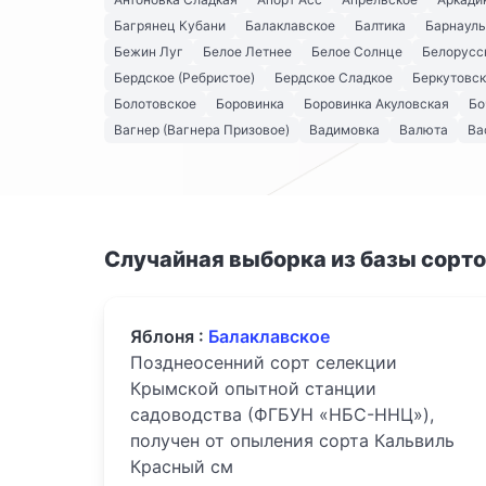
Багрянец Кубани
Балаклавское
Балтика
Барнауль
Бежин Луг
Белое Летнее
Белое Солнце
Белорусс
Бердское (Ребристое)
Бердское Сладкое
Беркутовс
Болотовское
Боровинка
Боровинка Акуловская
Бо
Вагнер (Вагнера Призовое)
Вадимовка
Валюта
Ва
Случайная выборка из базы сорт
Яблоня :
Балаклавское
Позднеосенний сорт селекции
Крымской опытной станции
садоводства (ФГБУН «НБС-ННЦ»),
получен от опыления сорта Кальвиль
Красный см