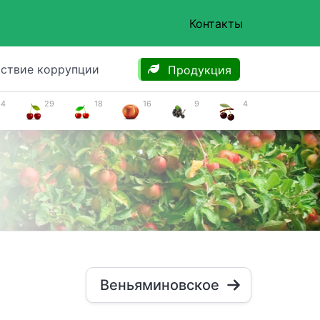
Контакты
ствие коррупции
Продукция
34
29
18
16
9
4
Веньяминовское