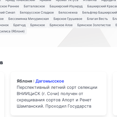
ское Раннее
Батталовское
Башкирский Изумруд
Башкирский Краса
кий Синап
Белорусское Сладкое
Белоснежка
Бельфлер Башкирский
кое
Бессемянка Мичуринская
Бирское Грушевое
Благая Весть
Бл
чонок
Братчуд
Брянское
Брянское Алое
Брянское Золотистое
силиса (Яблоня)
ов
Яблоня :
Дагомысское
Перспективный летний сорт селекции
ВНИИЦиСК (г. Сочи) получен от
скрещивания сортов Апорт и Ренет
Шампанский. Проходил Государств