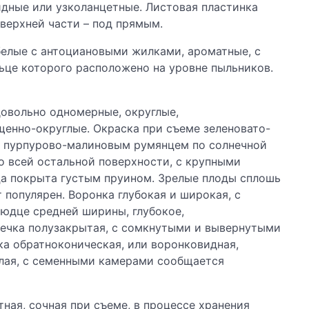
дные или узколанцетные. Листовая пластинка
 верхней части – под прямым.
белые с антоциановыми жилками, ароматные, с
ьце которого расположено на уровне пыльников.
довольно одномерные, округлые,
енно-округлые. Окраска при съеме зеленовато-
м пурпурово-малиновым румянцем по солнечной
о всей остальной поверхности, с крупными
а покрыта густым пруином. Зрелые плоды сплошь
 популярен. Воронка глубокая и широкая, с
людце средней ширины, глубокое,
шечка полузакрытая, с сомкнутыми и вывернутыми
а обратноконическая, или воронковидная,
алая, с семенными камерами сообщается
тная, сочная при съеме, в процессе хранения