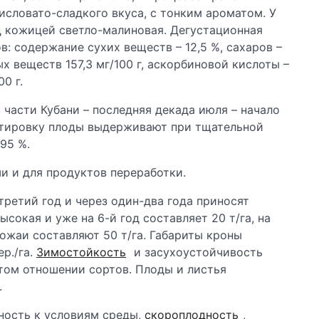
исловато-сладкого вкуса, с тонким ароматом. У
 кожицей светло-малиновая. Дегустационная
в: содержание сухих веществ – 12,5 %, сахаров –
ых веществ 157,3 мг/100 г, аскорбиновой кислоты –
00 г.
части Кубани – последняя декада июля – начало
ортировку плоды выдерживают при тщательной
95 %.
и и для продуктов переработки.
ретий год и через один-два года приносят
сокая и уже на 6-й год составляет 20 т/га, на
ожаи составляют 50 т/га. Габариты кроны
ер./га.
Зимостойкость
и засухоустойчивость
том отношении сортов. Плоды и листья
.
ность к условиям среды,
скороплодность
,