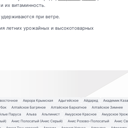
и их витаминность.
 удерживаются при ветре.
ния летних урожайных и высокотоварных
евосточное
Аврора Крымская
Адыгейское
Айдаред
Академик Каз
убок
Алтайское Багряное
Алтайское Бархатное
Алтайское Зимнее
Алые Паруса
Альва
Альпинист
Амурское Красное
Амурское Урож
ный)
Анис Полосатый (Анис Серый)
Анис Розово-Полосатый
Анис С
к
Аркад Теньковский
Аркаим
Аромат Уктуса
Атлантка
Афродита