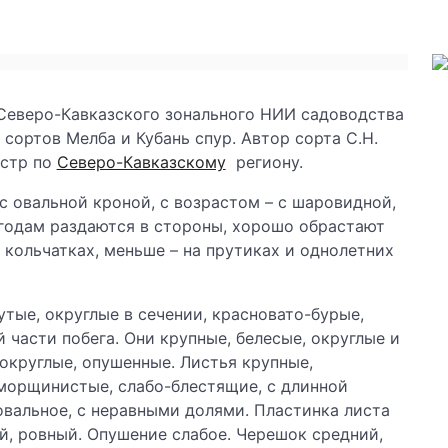
Северо-Кавказского зонального НИИ садоводства
 сортов Мелба и Кубань спур. Автор сорта С.Н.
естр по
Северо-Кавказскому
региону.
 с овальной кроной, с возрастом – с шаровидной,
 годам раздаются в стороны, хорошо обрастают
кольчатках, меньше – на прутиках и однолетних
утые, округлые в сечении, красновато-бурые,
 части побега. Они крупные, белесые, округлые и
округлые, опушенные. Листья крупные,
морщинистые, слабо-блестящие, с длинной
овальное, с неравными долями. Пластинка листа
й, ровный. Опушение слабое. Черешок средний,