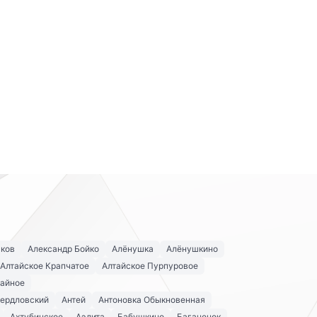
аков
Александр Бойко
Алёнушка
Алёнушкино
Алтайское Крапчатое
Алтайское Пурпуровое
айное
вердловский
Антей
Антоновка Обыкновенная
Ахтубинское
Аэлита
Бабушкино
Баганенок