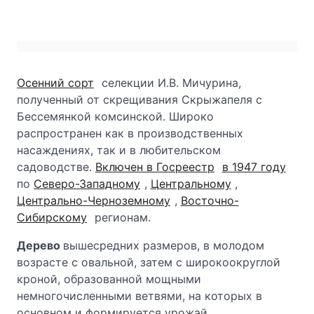
Осенний сорт
селекции И.В. Мичурина,
полученный от скрещивания Скрыжапеля с
Бессемянкой комсинской. Широко
распространен как в производственных
насаждениях, так и в любительском
садоводстве.
Включен в Госреестр
в 1947 году
по
Северо-Западному
,
Центральному
,
Центрально-Черноземному
,
Восточно-
Сибирскому
регионам.
Дерево
вышесредних размеров, в молодом
возрасте с овальной, затем с широкоокруглой
кроной, образованной мощными
немногочисленными ветвями, на которых в
основном и формируется урожай.