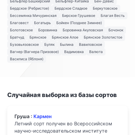
Бельфлер Башкирский
Бельфлер-Китайка
Бен-Девис
Бердское (Ребристое)
Бердское Сладкое
Беркутовское
Бессемянка Мичуринская
Бирское Грушевое
Благая Весть
Благовест
Богатырь
Бойкен (Позднее Зимнее)
Болотовское
Боровинка
Боровинка Акуловская
Бочонок
Братчуд
Брянское
Брянское Алое
Брянское Золотистое
Бузовьязовское
Буляк
Былина
Вавиловское
Вагнер (Вагнера Призовое)
Вадимовка
Валюта
Василиса (Яблоня)
Случайная выборка из базы сортов
Груша :
Кармен
Летний сорт получен во Всероссийском
научно-исследовательском институте