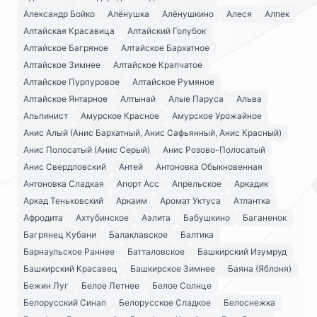
Александр Бойко
Алёнушка
Алёнушкино
Алеся
Алпек
Алтайская Красавица
Алтайский Голубок
Алтайское Багряное
Алтайское Бархатное
Алтайское Зимнее
Алтайское Крапчатое
Алтайское Пурпуровое
Алтайское Румяное
Алтайское Янтарное
Алтынай
Алые Паруса
Альва
Альпинист
Амурское Красное
Амурское Урожайное
Анис Алый (Анис Бархатный, Анис Сафьянный, Анис Красный)
Анис Полосатый (Анис Серый)
Анис Розово-Полосатый
Анис Свердловский
Антей
Антоновка Обыкновенная
Антоновка Сладкая
Апорт Асс
Апрельское
Аркадик
Аркад Теньковский
Аркаим
Аромат Уктуса
Атлантка
Афродита
Ахтубинское
Аэлита
Бабушкино
Баганенок
Багрянец Кубани
Балаклавское
Балтика
Барнаульское Раннее
Батталовское
Башкирский Изумруд
Башкирский Красавец
Башкирское Зимнее
Баяна (Яблоня)
Бежин Луг
Белое Летнее
Белое Солнце
Белорусский Синап
Белорусское Сладкое
Белоснежка