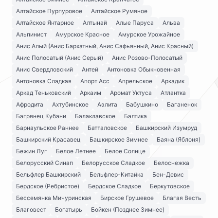
Алтайское Пурпуровое
Алтайское Румяное
Алтайское Янтарное
Алтынай
Алые Паруса
Альва
Альпинист
Амурское Красное
Амурское Урожайное
Анис Алый (Анис Бархатный, Анис Сафьянный, Анис Красный)
Анис Полосатый (Анис Серый)
Анис Розово-Полосатый
Анис Свердловский
Антей
Антоновка Обыкновенная
Антоновка Сладкая
Апорт Асс
Апрельское
Аркадик
Аркад Теньковский
Аркаим
Аромат Уктуса
Атлантка
Афродита
Ахтубинское
Аэлита
Бабушкино
Баганенок
Багрянец Кубани
Балаклавское
Балтика
Барнаульское Раннее
Батталовское
Башкирский Изумруд
Башкирский Красавец
Башкирское Зимнее
Баяна (Яблоня)
Бежин Луг
Белое Летнее
Белое Солнце
Белорусский Синап
Белорусское Сладкое
Белоснежка
Бельфлер Башкирский
Бельфлер-Китайка
Бен-Девис
Бердское (Ребристое)
Бердское Сладкое
Беркутовское
Бессемянка Мичуринская
Бирское Грушевое
Благая Весть
Благовест
Богатырь
Бойкен (Позднее Зимнее)