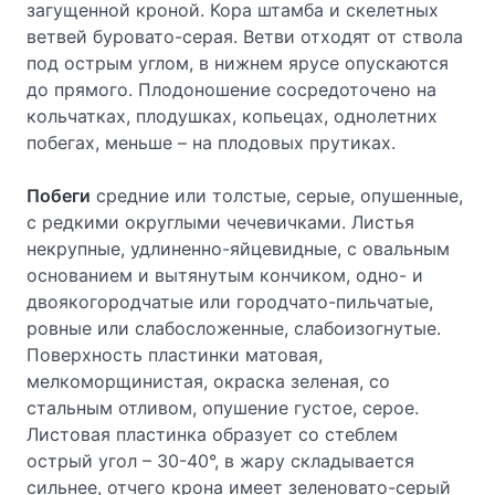
загущенной кроной. Кора штамба и скелетных
ветвей буровато-серая. Ветви отходят от ствола
под острым углом, в нижнем ярусе опускаются
до прямого. Плодоношение сосредоточено на
кольчатках, плодушках, копьецах, однолетних
побегах, меньше – на плодовых прутиках.
Побеги
средние или толстые, серые, опушенные,
с редкими округлыми чечевичками. Листья
некрупные, удлиненно-яйцевидные, с овальным
основанием и вытянутым кончиком, одно- и
двоякогородчатые или городчато-пильчатые,
ровные или слабосложенные, слабоизогнутые.
Поверхность пластинки матовая,
мелкоморщинистая, окраска зеленая, со
стальным отливом, опушение густое, серое.
Листовая пластинка образует со стеблем
острый угол – 30-40°, в жару складывается
сильнее, отчего крона имеет зеленовато-серый