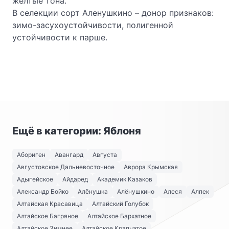
желтые тона.
В селекции сорт Аленушкино – донор признаков:
зимо-засухоустойчивости, полигенной
устойчивости к парше.
Ещё в категории: Яблоня
Абориген
Авангард
Августа
Августовское Дальневосточное
Аврора Крымская
Адыгейское
Айдаред
Академик Казаков
Александр Бойко
Алёнушка
Алёнушкино
Алеся
Алпек
Алтайская Красавица
Алтайский Голубок
Алтайское Багряное
Алтайское Бархатное
Алтайское Зимнее
Алтайское Крапчатое