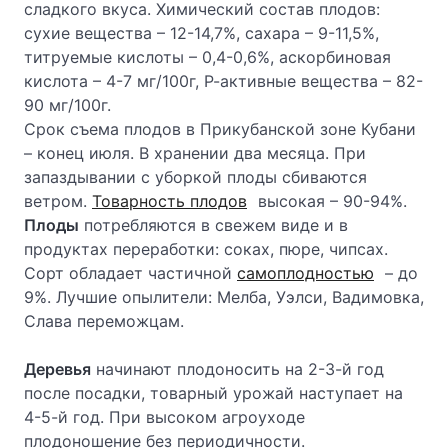
сладкого вкуса. Химический состав плодов:
сухие вещества – 12-14,7%, сахара – 9-11,5%,
титруемые кислоты – 0,4-0,6%, аскорбиновая
кислота – 4-7 мг/100г, Р-активные вещества – 82-
90 мг/100г.
Срок съема плодов в Прикубанской зоне Кубани
– конец июля. В хранении два месяца. При
запаздывании с уборкой плоды сбиваются
ветром.
Товарность плодов
высокая – 90-94%.
Плоды
потребляются в свежем виде и в
продуктах переработки: соках, пюре, чипсах.
Сорт обладает частичной
самоплодностью
– до
9%. Лучшие опылители: Мелба, Уэлси, Вадимовка,
Слава переможцам.
Деревья
начинают плодоносить на 2-3-й год
после посадки, товарный урожай наступает на
4-5-й год. При высоком агроуходе
плодоношение без периодичности.