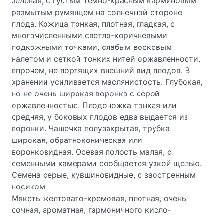
зеленая, с густым темно-красным карминовым
размытым румянцем на солнечной стороне
плода. Кожица тонкая, плотная, гладкая, с
многочисленными светло-коричневыми
подкожными точками, слабым восковым
налетом и сеткой тонких нитей оржавленности,
впрочем, не портящих внешний вид плодов. В
хранении усиливается маслянистость. Глубокая,
но не очень широкая воронка с серой
оржавленностью. Плодоножка тонкая или
средняя, у боковых плодов едва выдается из
воронки. Чашечка полузакрытая, трубка
широкая, обратноконическая или
воронковидная. Осевая полость малая, с
семенными камерами сообщается узкой щелью.
Семена серые, кувшиновидные, с заостренным
носиком.
Мякоть желтовато-кремовая, плотная, очень
сочная, ароматная, гармоничного кисло-