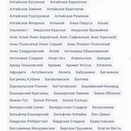
Алтайское Багряное
Алтайское Бархатное
Алтайское Зимнее
Алтайское Крапчатое
Алтайское Пурпуровое
Алтайское Румяное
Алтайское Янтарное
Алтынай
Алые Паруса
Альва
Альпинист
Амурское Красное
Амурское Урожайное
Анис Алый (Анис Бархатный, Анис Сафьянный, Анис Красный)
Анис Полосатый (Анис Серый)
Анис Розово-Полосатый
Анис Свердловский
Антей
Антоновка Обыкновенная
Антоновка Сладкая
Апорт Асс
Апрельское
Аркадик
Аркад Теньковский
Аркаим
Аромат Уктуса
Атлантка
Афродита
Ахтубинское
Аэлита
Бабушкино
Баганенок
Багрянец Кубани
Балаклавское
Балтика
Барнаульское Раннее
Батталовское
Башкирский Изумруд
Башкирский Красавец
Башкирское Зимнее
Баяна (Яблоня)
Бежин Луг
Белое Летнее
Белое Солнце
Белорусский Синап
Белорусское Сладкое
Белоснежка
Бельфлер Башкирский
Бельфлер-Китайка
Бен-Девис
Бердское (Ребристое)
Бердское Сладкое
Беркутовское
Бессемянка Мичуринская
Бирское Грушевое
Благая Весть