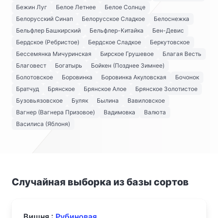
Бежин Луг
Белое Летнее
Белое Солнце
Белорусский Синап
Белорусское Сладкое
Белоснежка
Бельфлер Башкирский
Бельфлер-Китайка
Бен-Девис
Бердское (Ребристое)
Бердское Сладкое
Беркутовское
Бессемянка Мичуринская
Бирское Грушевое
Благая Весть
Благовест
Богатырь
Бойкен (Позднее Зимнее)
Болотовское
Боровинка
Боровинка Акуловская
Бочонок
Братчуд
Брянское
Брянское Алое
Брянское Золотистое
Бузовьязовское
Буляк
Былина
Вавиловское
Вагнер (Вагнера Призовое)
Вадимовка
Валюта
Василиса (Яблоня)
Случайная выборка из базы сортов
Вишня :
Рубиновая