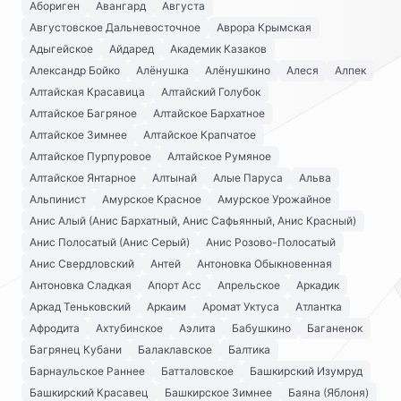
Абориген
Авангард
Августа
Августовское Дальневосточное
Аврора Крымская
Адыгейское
Айдаред
Академик Казаков
Александр Бойко
Алёнушка
Алёнушкино
Алеся
Алпек
Алтайская Красавица
Алтайский Голубок
Алтайское Багряное
Алтайское Бархатное
Алтайское Зимнее
Алтайское Крапчатое
Алтайское Пурпуровое
Алтайское Румяное
Алтайское Янтарное
Алтынай
Алые Паруса
Альва
Альпинист
Амурское Красное
Амурское Урожайное
Анис Алый (Анис Бархатный, Анис Сафьянный, Анис Красный)
Анис Полосатый (Анис Серый)
Анис Розово-Полосатый
Анис Свердловский
Антей
Антоновка Обыкновенная
Антоновка Сладкая
Апорт Асс
Апрельское
Аркадик
Аркад Теньковский
Аркаим
Аромат Уктуса
Атлантка
Афродита
Ахтубинское
Аэлита
Бабушкино
Баганенок
Багрянец Кубани
Балаклавское
Балтика
Барнаульское Раннее
Батталовское
Башкирский Изумруд
Башкирский Красавец
Башкирское Зимнее
Баяна (Яблоня)