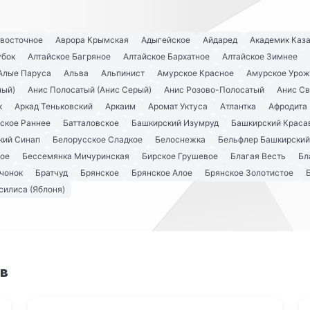
евосточное
Аврора Крымская
Адыгейское
Айдаред
Академик Каз
убок
Алтайское Багряное
Алтайское Бархатное
Алтайское Зимнее
Алые Паруса
Альва
Альпинист
Амурское Красное
Амурское Урож
ный)
Анис Полосатый (Анис Серый)
Анис Розово-Полосатый
Анис С
к
Аркад Теньковский
Аркаим
Аромат Уктуса
Атлантка
Афродита
ское Раннее
Батталовское
Башкирский Изумруд
Башкирский Краса
кий Синап
Белорусское Сладкое
Белоснежка
Бельфлер Башкирский
кое
Бессемянка Мичуринская
Бирское Грушевое
Благая Весть
Бл
чонок
Братчуд
Брянское
Брянское Алое
Брянское Золотистое
силиса (Яблоня)
ов