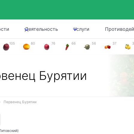
ости
Деятельность
Услуги
Противодей
105
80
76
66
56
37
венец Бурятии
Первенец Бурятии
Литовский)