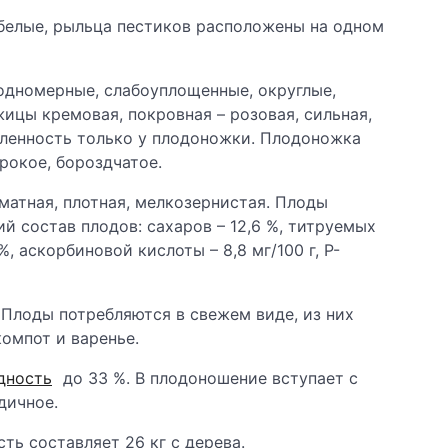
белые, рыльца пестиков расположены на одном
 одномерные, слабоуплощенные, округлые,
жицы кремовая, покровная – розовая, сильная,
вленность только у плодоножки. Плодоножка
рокое, бороздчатое.
матная, плотная, мелкозернистая. Плоды
й состав плодов: сахаров – 12,6 %, титруемых
%, аскорбиновой кислоты – 8,8 мг/100 г, Р-
 Плоды потребляются в свежем виде, из них
омпот и варенье.
дность
до 33 %. В плодоношение вступает с
дичное.
ь составляет 26 кг с дерева.