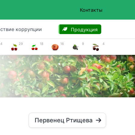
Контакты
ствие коррупции
Продукция
34
29
18
16
9
4
Первенец Ртищева