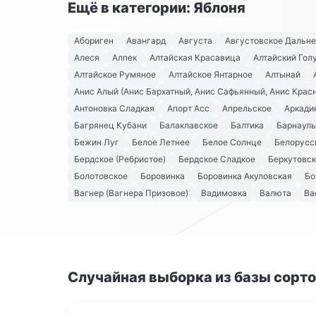
Ещё в категории: Яблоня
Абориген
Авангард
Августа
Августовское Дальн
Алеся
Алпек
Алтайская Красавица
Алтайский Гол
Алтайское Румяное
Алтайское Янтарное
Алтынай
Анис Алый (Анис Бархатный, Анис Сафьянный, Анис Крас
Антоновка Сладкая
Апорт Асс
Апрельское
Аркади
Багрянец Кубани
Балаклавское
Балтика
Барнауль
Бежин Луг
Белое Летнее
Белое Солнце
Белорусс
Бердское (Ребристое)
Бердское Сладкое
Беркутовс
Болотовское
Боровинка
Боровинка Акуловская
Бо
Вагнер (Вагнера Призовое)
Вадимовка
Валюта
Ва
Случайная выборка из базы сорт