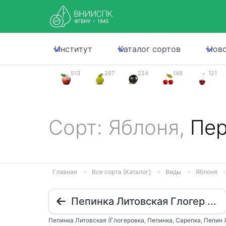
Институт
Каталог сортов
Нов
513
267
224
148
121
Сорт: Яблоня,
Пер
Главная
Все сорта [Каталог]
Виды
Яблоня
Пепинка Литовская Глогер ...
Пепинка Литовская (Глогеровка, Пепинка, Сарепка, Пепин 