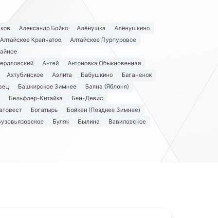
аков
Александр Бойко
Алёнушка
Алёнушкино
Алтайское Крапчатое
Алтайское Пурпуровое
айное
вердловский
Антей
Антоновка Обыкновенная
Ахтубинское
Аэлита
Бабушкино
Баганенок
вец
Башкирское Зимнее
Баяна (Яблоня)
Бельфлер-Китайка
Бен-Девис
аговест
Богатырь
Бойкен (Позднее Зимнее)
Бузовьязовское
Буляк
Былина
Вавиловское