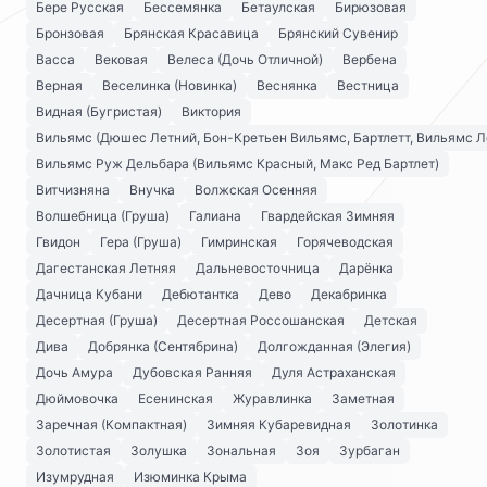
Бере Русская
Бессемянка
Бетаулская
Бирюзовая
Бронзовая
Брянская Красавица
Брянский Сувенир
Васса
Вековая
Велеса (Дочь Отличной)
Вербена
Верная
Веселинка (Новинка)
Веснянка
Вестница
Видная (Бугристая)
Виктория
Вильямс (Дюшес Летний, Бон-Кретьен Вильямс, Бартлетт, Вильямс Л
Вильямс Руж Дельбара (Вильямс Красный, Макс Ред Бартлет)
Витчизняна
Внучка
Волжская Осенняя
Волшебница (Груша)
Галиана
Гвардейская Зимняя
Гвидон
Гера (Груша)
Гимринская
Горячеводская
Дагестанская Летняя
Дальневосточница
Дарёнка
Дачница Кубани
Дебютантка
Дево
Декабринка
Десертная (Груша)
Десертная Россошанская
Детская
Дива
Добрянка (Сентябрина)
Долгожданная (Элегия)
Дочь Амура
Дубовская Ранняя
Дуля Астраханская
Дюймовочка
Есенинская
Журавлинка
Заметная
Заречная (Компактная)
Зимняя Кубаревидная
Золотинка
Золотистая
Золушка
Зональная
Зоя
Зурбаган
Изумрудная
Изюминка Крыма