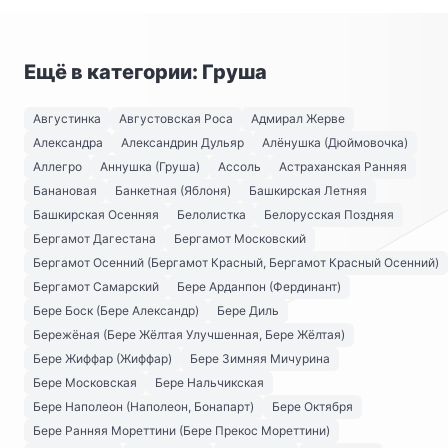
Ещё в категории: Груша
Августинка
Августовская Роса
Адмирал Жерве
Александра
Александрин Дульяр
Алёнушка (Дюймовочка)
Аллегро
Аннушка (Груша)
Ассоль
Астраханская Ранняя
Банановая
Банкетная (Яблоня)
Башкирская Летняя
Башкирская Осенняя
Белолистка
Белорусская Поздняя
Бергамот Дагестана
Бергамот Московский
Бергамот Осенний (Бергамот Красный, Бергамот Красный Осенний)
Бергамот Самарский
Бере Арданпон (Фердинант)
Бере Боск (Бере Александр)
Бере Диль
Бережёная (Бере Жёлтая Улучшенная, Бере Жёлтая)
Бере Жиффар (Жиффар)
Бере Зимняя Мичурина
Бере Московская
Бере Нальчикская
Бере Наполеон (Наполеон, Бонапарт)
Бере Октября
Бере Ранняя Мореттини (Бере Прекос Мореттини)