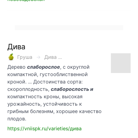
Дива
Груша
Дива ...
Дерево
слаборослое
, с округлой
компактной, густооблиственной
кроной. ... Достоинства сорта:
скороплодность,
слаборослость и
компактность кроны, высокая
урожайность, устойчивость к
грибным болезням, хорошее качество
плодов.
https://vniispk.ru/varieties/дива