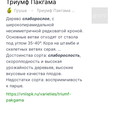
Триумф Пакгама
Груша
Триумф Пакгама ...
Дерево
слаборослое
, с
широкопирамидальной
несимметричной редковатой кроной.
Основные ветви отходят от ствола
под углом 35-40°. Кора на штамбе и
скелетных ветвях серая. ...
Достоинства сорта:
слаборослость
,
скороплодность и высокая
урожайность деревьев, высокие
вкусовые качества плодов.
Недостатки сорта: восприимчивость
к парше.
https://vniispk.ru/varieties/triumf-
pakgama