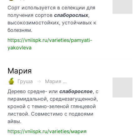
Сорт используется в селекции для
получения сортов
слаборослых
,
высокозимостойких, устойчивых к
болезням.
https://vniispk.ru/varieties/pamyati-
yakovleva
Мария
Груша
Мария ...
Дерево средне- или
слаборослое
, с
пирамидальной, среднезагущенной,
кроной с темно-зеленой глянцевой
листвой. Совместимо с подвоями
айвы.
https://vniispk.ru/varieties/мария