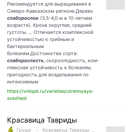
Рекомендуется для выращивания в
Севе­ро-Кавказском регионе.Дерево
слаборослое
(3,5-4,0 м в 10-летнем
возрасте). Крона округлая, средней
густоты. ... От­личается комплексной
устойчивостью к грибным и
бактериальным
болезням.Достоинства сорта:
слаборослость
, скороплодность, ком­
плексная устойчивость к болезням,
пригодность для возделывания по
интенсивным
https://vniispk.ru/varieties/utrennyaya-
svezhest
Красавица Тавриды
Груша
Красавица Тавриды ...