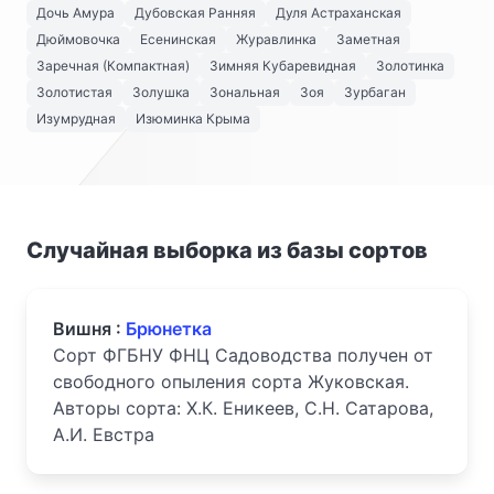
Дочь Амура
Дубовская Ранняя
Дуля Астраханская
Дюймовочка
Есенинская
Журавлинка
Заметная
Заречная (Компактная)
Зимняя Кубаревидная
Золотинка
Золотистая
Золушка
Зональная
Зоя
Зурбаган
Изумрудная
Изюминка Крыма
Случайная выборка из базы сортов
Вишня :
Брюнетка
Сорт ФГБНУ ФНЦ Садоводства получен от
свободного опыления сорта Жуковская.
Авторы сорта: Х.К. Еникеев, С.Н. Сатарова,
А.И. Евстра