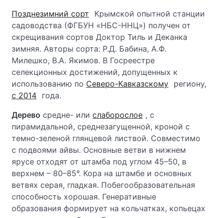
Позднезимний сорт
Крымской опытной станции
садоводства (ФГБУН «НБС-ННЦ») получен от
скрещивания сортов Доктор Тиль и Деканка
зимняя. Авторы сорта: Р.Д. Бабина, А.Ф.
Милешко, В.А. Якимов. В Госреестре
селекционных достижений, допущенных к
использованию по
Северо-Кавказскому
региону,
с 2014
года.
Дерево
средне- или
слаборослое
, с
пирамидальной, среднезагущенной, кроной с
темно-зеленой глянцевой листвой. Совместимо
с подвоями айвы. Основные ветви в нижнем
ярусе отходят от штамба под углом 45–50, в
верхнем – 80–85°. Кора на штамбе и основных
ветвях серая, гладкая. Побегообразовательная
способность хорошая. Генеративные
образования формирует на кольчатках, копьецах