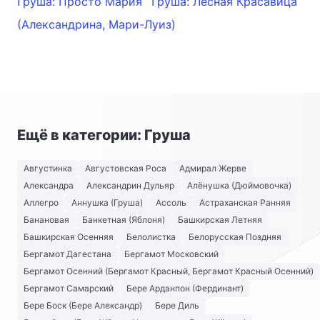
Груша: Просто Мария
Груша: Лесная Красавица
(Александрина, Мари-Луиз)
Ещё в категории: Груша
Августинка
Августовская Роса
Адмирал Жерве
Александра
Александрин Дульяр
Алёнушка (Дюймовочка)
Аллегро
Аннушка (Груша)
Ассоль
Астраханская Ранняя
Банановая
Банкетная (Яблоня)
Башкирская Летняя
Башкирская Осенняя
Белолистка
Белорусская Поздняя
Бергамот Дагестана
Бергамот Московский
Бергамот Осенний (Бергамот Красный, Бергамот Красный Осенний)
Бергамот Самарский
Бере Арданпон (Фердинант)
Бере Боск (Бере Александр)
Бере Диль