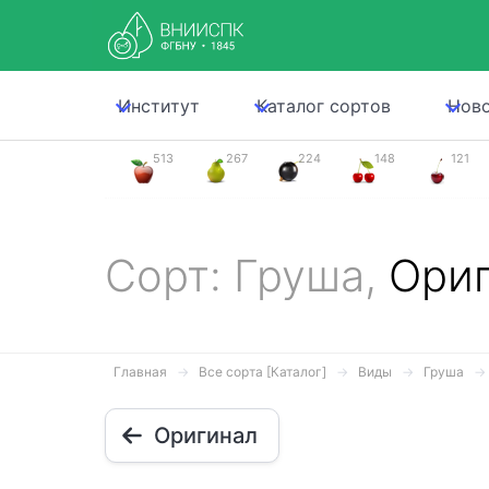
Институт
Каталог сортов
Нов
513
267
224
148
121
Сорт: Груша,
Ори
Главная
Все сорта [Каталог]
Виды
Груша
Оригинал