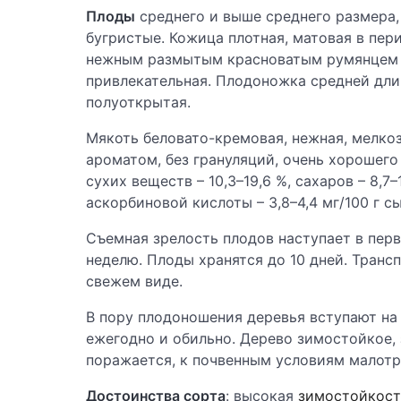
Плоды
среднего и выше среднего размера,
бугристые. Кожица плотная, матовая в пер
нежным размытым красноватым румянцем н
привлекательная. Плодоножка средней длин
полуоткрытая.
Мякоть беловато-кремовая, нежная, мелкоз
ароматом, без грануляций, очень хорошего
сухих веществ – 10,3–19,6 %, сахаров – 8,7–
аскорбиновой кислоты – 3,8–4,4 мг/100 г 
Съемная зрелость плодов наступает в перв
неделю. Плоды хранятся до 10 дней. Транс
свежем виде.
В пору плодоношения деревья вступают на 
ежегодно и обильно. Дерево зимостойкое,
поражается, к почвенным условиям малот
Достоинства сорта
: высокая
зимостойкост