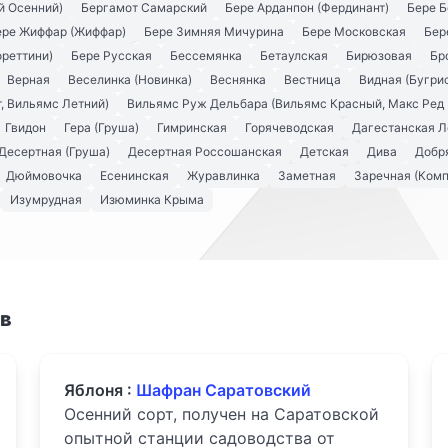
й Осенний)
Бергамот Самарский
Бере Арданпон (Фердинант)
Бере Б
ере Жиффар (Жиффар)
Бере Зимняя Мичурина
Бере Московская
Бер
ореттини)
Бере Русская
Бессемянка
Бетаулская
Бирюзовая
Бр
Верная
Веселинка (Новинка)
Веснянка
Вестница
Видная (Бугри
, Вильямс Летний)
Вильямс Руж Дельбара (Вильямс Красный, Макс Ред 
Гвидон
Гера (Груша)
Гимринская
Горячеводская
Дагестанская Л
Десертная (Груша)
Десертная Россошанская
Детская
Дива
Добря
Дюймовочка
Есенинская
Журавлинка
Заметная
Заречная (Комп
Изумрудная
Изюминка Крыма
ов
Яблоня :
Шафран Саратовский
Осенний сорт, получен на Саратовской
опытной станции садоводства от