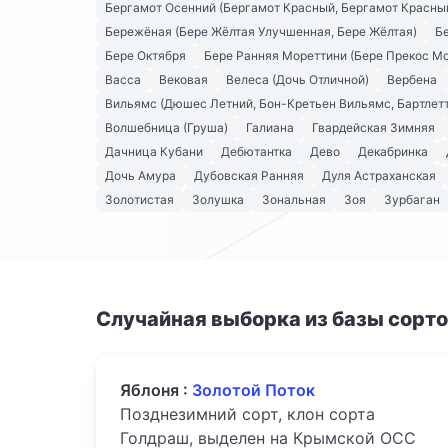
Бергамот Осенний (Бергамот Красный, Бергамот Красны
Бережёная (Бере Жёлтая Улучшенная, Бере Жёлтая)
Б
Бере Октября
Бере Ранняя Мореттини (Бере Прекос М
Васса
Вековая
Велеса (Дочь Отличной)
Вербена
Вильямс (Дюшес Летний, Бон-Кретьен Вильямс, Бартлетт
Волшебница (Груша)
Галиана
Гвардейская Зимняя
Дачница Кубани
Дебютантка
Дево
Декабринка
Дочь Амура
Дубовская Ранняя
Дуля Астраханская
Золотистая
Золушка
Зональная
Зоя
Зурбаган
Случайная выборка из базы сорт
Яблоня :
Золотой Поток
Позднезимний сорт, клон сорта
Голдраш, выделен на Крымской ОСС