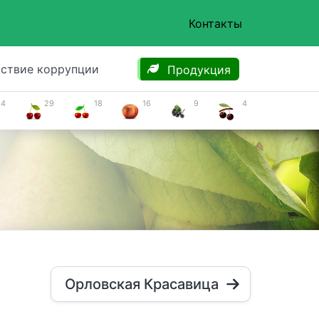
Контакты
ствие коррупции
Продукция
34
29
18
16
9
4
Орловская Красавица