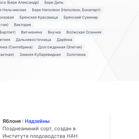
оск (Бере Александр)
Бере Диль
е Нальчикская
Бере Наполеон (Наполеон, Бонапарт)
онзовая
Брянская Красавица
Брянский Сувенир
стая)
Виктория
Бартлет)
Витчизняна
Внучка
Волжская Осенняя
етняя
Дальневосточница
Дарёнка
нка (Сентябрина)
Долгожданная (Элегия)
актная)
Зимняя Кубаревидная
Золотинка
Яблоня :
Надзейны
Позднезимний сорт, создан в
Институте плодоводства НАН