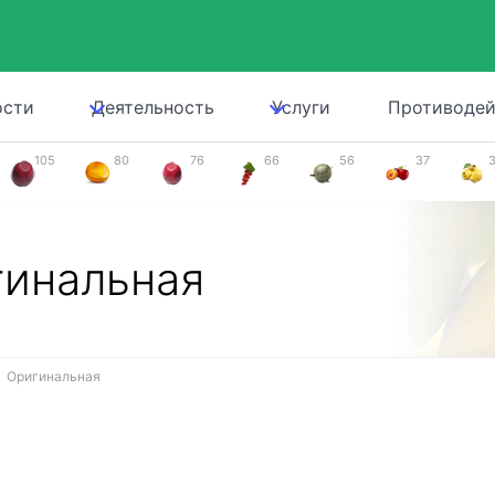
ости
Деятельность
Услуги
Противодей
105
80
76
66
56
37
гинальная
Оригинальная