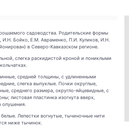
рошаемого садоводства. Родительские формы
 И.Н. Бойко, Е.М. Авраменко, П.И. Куликов, И.Н.
йонирован) в Северо-Кавказском регионе.
льной, слегка раскидистой кроной и пониклыми
кольчатках.
линные, средней толщины, с удлиненными
едние, слегка выпуклые. Почки округлые,
ные, среднего размера, округло-яйцевидные, с
ны; листовая пластинка изогнута вверх,
з опушения.
 белые. Лепестки вогнутые, тычиночные нити
тся ниже тычинок.