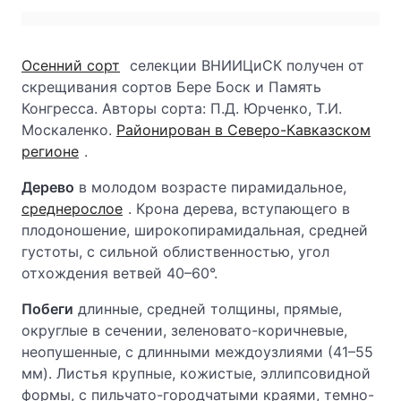
Осенний сорт
селекции ВНИИЦиСК получен от
скрещивания сортов Бере Боск и Память
Конгресса. Авторы сорта: П.Д. Юрченко, Т.И.
Москаленко.
Районирован в Северо-Кавказском
регионе
.
Дерево
в молодом возрасте пирамидальное,
среднерослое
. Крона дерева, вступающего в
плодоношение, широкопирамидальная, средней
густоты, с сильной облиственностью, угол
отхождения ветвей 40–60°.
Побеги
длинные, средней толщины, прямые,
округлые в сечении, зеленовато-коричневые,
неопушенные, с длинными междоузлиями (41–55
мм). Листья крупные, кожистые, эллипсовидной
формы, с пильчато-городчатыми краями, темно-