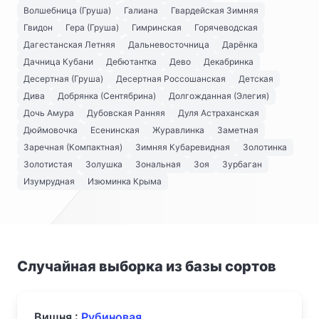
Волшебница (Груша)
Галиана
Гвардейская Зимняя
Гвидон
Гера (Груша)
Гимринская
Горячеводская
Дагестанская Летняя
Дальневосточница
Дарёнка
Дачница Кубани
Дебютантка
Дево
Декабринка
Десертная (Груша)
Десертная Россошанская
Детская
Дива
Добрянка (Сентябрина)
Долгожданная (Элегия)
Дочь Амура
Дубовская Ранняя
Дуля Астраханская
Дюймовочка
Есенинская
Журавлинка
Заметная
Заречная (Компактная)
Зимняя Кубаревидная
Золотинка
Золотистая
Золушка
Зональная
Зоя
Зурбаган
Изумрудная
Изюминка Крыма
Случайная выборка из базы сортов
Вишня :
Рубиновая