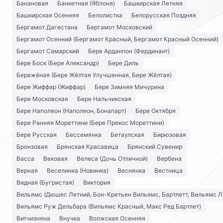
Банановая
Банкетная (Яблоня)
Башкирская Летняя
Башкирская Осенняя
Белолистка
Белорусская Поздняя
Бергамот Дагестана
Бергамот Московский
Бергамот Осенний (Бергамот Красный, Бергамот Красный Осенний)
Бергамот Самарский
Бере Арданпон (Фердинант)
Бере Боск (Бере Александр)
Бере Диль
Бережёная (Бере Жёлтая Улучшенная, Бере Жёлтая)
Бере Жиффар (Жиффар)
Бере Зимняя Мичурина
Бере Московская
Бере Нальчикская
Бере Наполеон (Наполеон, Бонапарт)
Бере Октября
Бере Ранняя Мореттини (Бере Прекос Мореттини)
Бере Русская
Бессемянка
Бетаулская
Бирюзовая
Бронзовая
Брянская Красавица
Брянский Сувенир
Васса
Вековая
Велеса (Дочь Отличной)
Вербена
Верная
Веселинка (Новинка)
Веснянка
Вестница
Видная (Бугристая)
Виктория
Вильямс (Дюшес Летний, Бон-Кретьен Вильямс, Бартлетт, Вильямс Л
Вильямс Руж Дельбара (Вильямс Красный, Макс Ред Бартлет)
Витчизняна
Внучка
Волжская Осенняя