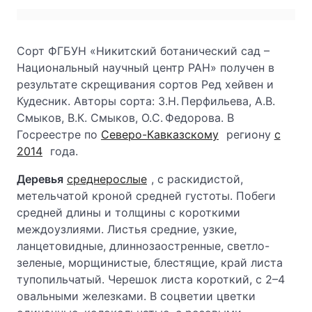
Сорт ФГБУН «Никитский ботанический сад –
Национальный научный центр РАН» получен в
результате скрещивания сортов Ред хейвен и
Кудесник. Авторы сорта: З.Н. Перфильева, А.В.
Смыков, В.К. Смыков, О.С. Федорова. В
Госреестре по
Северо-Кавказскому
региону
с
2014
года.
Деревья
среднерослые
, с раскидистой,
метельчатой кроной средней густоты. Побеги
средней длины и толщины с короткими
междоузлиями. Листья средние, узкие,
ланцетовидные, длиннозаостренные, светло-
зеленые, морщинистые, блестящие, край листа
тупопильчатый. Черешок листа короткий, с 2–4
овальными железками. В соцветии цветки