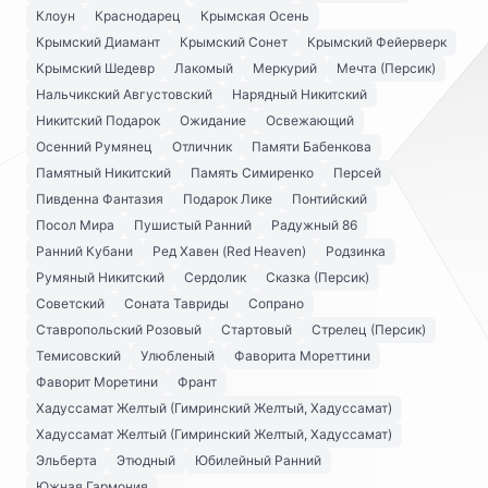
Клоун
Краснодарец
Крымская Осень
Крымский Диамант
Крымский Сонет
Крымский Фейерверк
Крымский Шедевр
Лакомый
Меркурий
Мечта (Персик)
Нальчикский Августовский
Нарядный Никитский
Никитский Подарок
Ожидание
Освежающий
Осенний Румянец
Отличник
Памяти Бабенкова
Памятный Никитский
Память Симиренко
Персей
Пивденна Фантазия
Подарок Лике
Понтийский
Посол Мира
Пушистый Ранний
Радужный 86
Ранний Кубани
Ред Хавен (Red Heaven)
Родзинка
Румяный Никитский
Сердолик
Сказка (Персик)
Советский
Соната Тавриды
Сопрано
Ставропольский Розовый
Стартовый
Стрелец (Персик)
Темисовский
Улюбленый
Фаворита Мореттини
Фаворит Моретини
Франт
Хадуссамат Желтый (Гимринский Желтый, Хадуссамат)
Хадуссамат Желтый (Гимринский Желтый, Хадуссамат)
Эльберта
Этюдный
Юбилейный Ранний
Южная Гармония