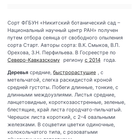
Сорт ФГБУН «Никитский ботанический сад –
Национальный научный центр РАН» получен
путем отбора сеянца от свободного опыления
сорта Старт. Авторы сорта: В.К. Смыков, В.П.
Орехова, З.Н. Перфильева. В Госреестре по
Северо-Кавказскому
региону
с 2014
года.
Деревья
средние,
быстрорастущие
, с
метельчатой, слегка раскидистой кроной
средней густоты. Побеги длинные, тонкие, с
длинными междоузлиями. Листья средние,
ланцетовидные, короткозаостренные, зеленые,
блестящие, край листа городчато-пильчатый.
Черешок листа короткий, с 2–4 овальными
железками. В соцветии цветки одиночные,
колокольчатого типа, с розоватыми