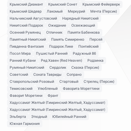
Крымский Диамант
Крымский Сонет
Крымский Фейерверк
Крымский Шедевр
Лакомый
Меркурий
Мечта (Персик)
Нальчикский Августовский
Нарядный Никитский
Никитский Подарок
Ожидание
Освежающий
Осенний Румянец
Отличник
Памяти Бабенкова
Памятный Никитский
Память Симиренко
Персей
Пивденна Фантазия
Подарок Лике
Понтийский
Посол Мира
Пушистый Ранний
Радужный 86
Ранний Кубани
Ред Хавен (Red Heaven)
Родзинка
Румяный Никитский
Сердолик
Сказка (Персик)
Советский
Соната Тавриды
Сопрано
Ставропольский Розовый
Стартовый
Стрелец (Персик)
Темисовский
Улюбленый
Фаворита Мореттини
Фаворит Моретини
Франт
Хадуссамат Желтый (Гимринский Желтый, Хадуссамат)
Хадуссамат Желтый (Гимринский Желтый, Хадуссамат)
Эльберта
Этюдный
Юбилейный Ранний
Южная Гармония