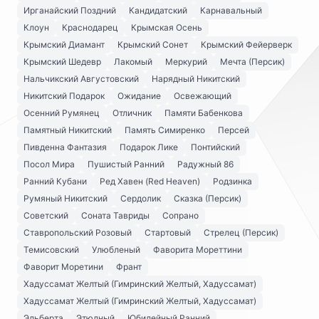
Ирганайский Поздний
Кандидатский
Карнавальный
Клоун
Краснодарец
Крымская Осень
Крымский Диамант
Крымский Сонет
Крымский Фейерверк
Крымский Шедевр
Лакомый
Меркурий
Мечта (Персик)
Нальчикский Августовский
Нарядный Никитский
Никитский Подарок
Ожидание
Освежающий
Осенний Румянец
Отличник
Памяти Бабенкова
Памятный Никитский
Память Симиренко
Персей
Пивденна Фантазия
Подарок Лике
Понтийский
Посол Мира
Пушистый Ранний
Радужный 86
Ранний Кубани
Ред Хавен (Red Heaven)
Родзинка
Румяный Никитский
Сердолик
Сказка (Персик)
Советский
Соната Тавриды
Сопрано
Ставропольский Розовый
Стартовый
Стрелец (Персик)
Темисовский
Улюбленый
Фаворита Мореттини
Фаворит Моретини
Франт
Хадуссамат Желтый (Гимринский Желтый, Хадуссамат)
Хадуссамат Желтый (Гимринский Желтый, Хадуссамат)
Эльберта
Этюдный
Юбилейный Ранний