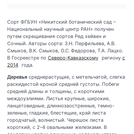
Сорт ФГБУН «Никитский ботанический сад –
Национальный научный центр РАН» получен
путем скрещивания сортов Ред хейвен и
Сочный. Авторы сорта: 3.Н. Перфильева, А.В.
Смыков, В.К. Смыков, О.С. Федорова, Т.А. Лацко.
В Госреестре по
Северо-Кавказскому
региону
с
2014
года.
Деревья
среднерастущие, с метельчатой, слегка
раскидистой кроной средней густоты. Побеги
средней длины и толщины, с короткими
междоузлиями. Листья крупные, широкие,
ланцетовидные, длиннозаостренные, темно-
зеленые, гладкие, блестящие, край листа
городчатый, волнистый. Черешок листа
короткий, с 2–4 овальными железками. В