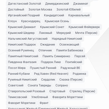
Дагестанский Золотой
Демерджинский
Джаминат
Достойный
Золотая Москва
Золотой Юбилей
Ирганайский Поздний
Кандидатский
Карнавальный
Клоун
Краснодарец
Крымская Осень
Крымский Диамант
Крымский Сонет
Крымский Фейерверк
Крымский Шедевр
Лакомый
Меркурий
Мечта (Персик)
Нальчикский Августовский
Нарядный Никитский
Никитский Подарок
Ожидание
Освежающий
Осенний Румянец
Отличник
Памяти Бабенкова
Памятный Никитский
Память Симиренко
Персей
Пивденна Фантазия
Подарок Лике
Понтийский
Посол Мира
Пушистый Ранний
Радужный 86
Ранний Кубани
Ред Хавен (Red Heaven)
Родзинка
Румяный Никитский
Сердолик
Сказка (Персик)
Советский
Соната Тавриды
Сопрано
Ставропольский Розовый
Стартовый
Стрелец (Персик)
Темисовский
Улюбленый
Фаворита Мореттини
Фаворит Моретини
Франт
Хадуссамат Желтый (Гимринский Желтый, Хадуссамат)