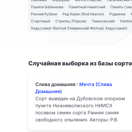
Памяти Бабенкова
Памятный Никитский
Память Сим
Ранний Кубани
Ред Хавен (Red Heaven)
Родзинка
Стартовый
Стрелец (Персик)
Темисовский
Улюбл
Хадуссамат Желтый (Гимринский Желтый, Хадуссамат)
Случайная выборка из базы сорт
Слива домашняя :
Мечта (Слива
Домашняя)
Сорт выведен на Дубовском опорном
пункте Нижневолжского НИИСХ
посевом семян сорта Ранняя синяя
свободного опыления. Авторы: Р.В.