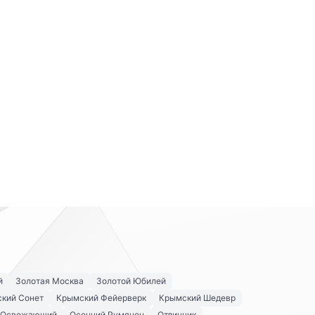
й
Золотая Москва
Золотой Юбилей
кий Сонет
Крымский Фейерверк
Крымский Шедевр
Освежающий
Осенний Румянец
Отличник