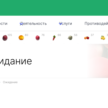
ости
Деятельность
Услуги
Противодей
105
80
76
66
56
37
идание
Ожидание