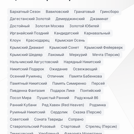
Бархатный Сезон
Вавиловский
Гранатовый
Гринсборо
Дагестанский Золотой
Демерджинский
Джаминат
Достойный
Золотая Москва
Золотой Юбилей
Ирганайский Поздний
Кандидатский
Карнавальный
Клоун
Краснодарец
Крымская Осень
Крымский Диамант
Крымский Сонет
Крымский Фейерверк
Крымский Шедевр
Лакомый
Меркурий
Мечта (Персик)
Нальчикский Августовский
Нарядный Никитский
Никитский Подарок
Ожидание
Освежающий
Осенний Румянец
Отличник
Памяти Бабенкова
Памятный Никитский
Память Симиренко
Персей
Пивденна Фантазия
Подарок Лике
Понтийский
Посол Мира
Пушистый Ранний
Радужный 86
Ранний Кубани
Ред Хавен (Red Heaven)
Родзинка
Румяный Никитский
Сердолик
Сказка (Персик)
Советский
Соната Тавриды
Сопрано
Ставропольский Розовый
Стартовый
Стрелец (Персик)
Темисовский
Улюбленый
Фаворита Мореттини