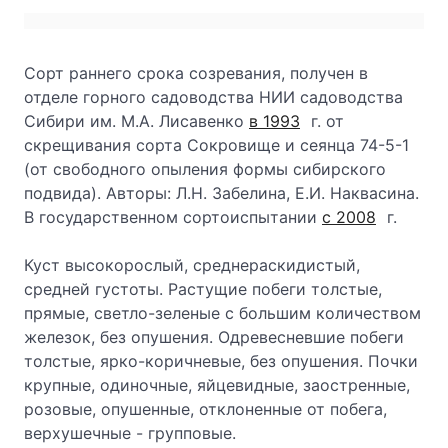
Сорт раннего срока созревания, получен в
отделе горного садоводства НИИ садоводства
Сибири им. М.А. Лисавенко
в 1993
г. от
скрещивания сорта Сокровище и сеянца 74-5-1
(от свободного опыления формы сибирского
подвида). Авторы: Л.Н. Забелина, Е.И. Наквасина.
В государственном сортоиспытании
с 2008
г.
Куст высокорослый, среднераскидистый,
средней густоты. Растущие побеги толстые,
прямые, светло-зеленые с большим количеством
железок, без опушения. Одревесневшие побеги
толстые, ярко-коричневые, без опушения. Почки
крупные, одиночные, яйцевидные, заостренные,
розовые, опушенные, отклоненные от побега,
верхушечные - групповые.