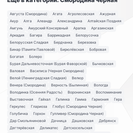
Ещё в категории: Смородина черная
Августа (Смородина)
Агата
Агролесовская
Ажурная
Акур
Алга
Алеандр
Александрина
Алтайская Поздняя
Амгунь
Амурский Консервный
Арапка
Аргазинская
Аркадия
Багира
Баррикадная
Белорусочка
Белорусская Сладкая
Бердчанка
Березовка
Бинар (Памяти Павловой)
Бирюлёвская
Бобровая
Богатая
Болеро
Бурая Дальневосточная (Бурая Фаворской)
Бычковская
Валовая
Василиса (Черная Смородина)
Велой (Ленинградская Сладкая)
Велюр
Венера (Смородина)
Верность (Былинная)
Вологда
Володинка (Осенняя Радость)
Воронинская
Воспоминание
Выставочная
Гайхал
Галинка
Гамма
Гармония
Гера
Геркулес
Глариоза
Глобус (Смородина Черная)
Голубичка
Горхон
Гулливер (Смородина Черная)
Дар Смольяниновой
Дачница
Дашковская
Дебрянск
Дегтярёвская
Деликатес
Детскосельская