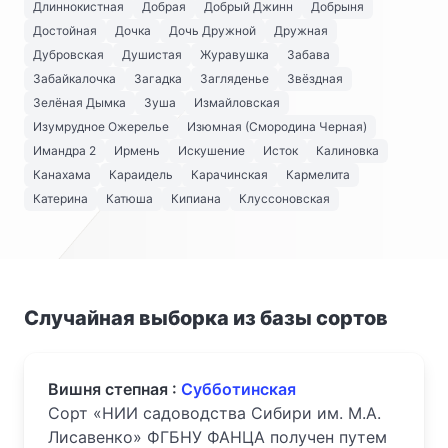
Длиннокистная
Добрая
Добрый Джинн
Добрыня
Достойная
Дочка
Дочь Дружной
Дружная
Дубровская
Душистая
Журавушка
Забава
Забайкалочка
Загадка
Загляденье
Звёздная
Зелёная Дымка
Зуша
Измайловская
Изумрудное Ожерелье
Изюмная (Смородина Черная)
Имандра 2
Ирмень
Искушение
Исток
Калиновка
Канахама
Караидель
Карачинская
Кармелита
Катерина
Катюша
Кипиана
Клуссоновская
Случайная выборка из базы сортов
Вишня степная :
Субботинская
Сорт «НИИ садоводства Сибири им. М.А.
Лисавенко» ФГБНУ ФАНЦА получен путем