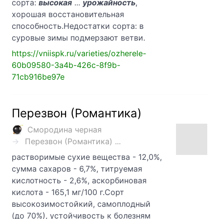
сорта:
высокая
...
урожайность
,
хорошая восстановительная
способность.Недостатки сорта: в
суровые зимы подмерзают ветви.
https://vniispk.ru/varieties/ozherele-
60b09580-3a4b-426c-8f9b-
71cb916be97e
Перезвон (Романтика)
Смородина черная
Перезвон (Романтика) ...
растворимые сухие вещества - 12,0%,
сумма сахаров - 6,7%, титруемая
кислотность - 2,6%, аскорбиновая
кислота - 165,1 мг/100 г.Сорт
высокозимостойкий, самоплодный
(до 70%), устойчивость к болезням