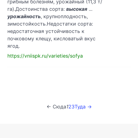
грибным болезням, урожайный (11,3 т/
га).Достоинства сорта:
высокая
...
урожайность
, крупноплодность,
зимостойкость.Недостатки сорта:
недостаточная устойчивость к
почковому клещу, кисловатый вкус
ягод.
https://vniispk.ru/varieties/sofya
← Сюда
1
2
3
Туда →