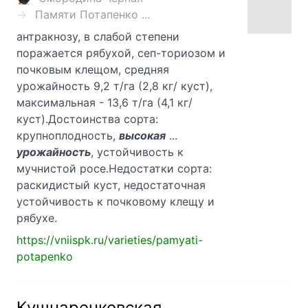
Памяти Потапенко ...
антракнозу, в слабой степени
поражается рябухой, сеп-ториозом и
почковым клещом, средняя
урожайность 9,2 т/га (2,8 кг/ куст),
максимальная - 13,6 т/га (4,1 кг/
куст).Достоинства сорта:
крупноплодность,
высокая
...
урожайность
, устойчивость к
мучнистой росе.Недостатки сорта:
раскидистый куст, недостаточная
устойчивость к почковому клещу и
рябухе.
https://vniispk.ru/varieties/pamyati-
potapenko
Кушнаренковская