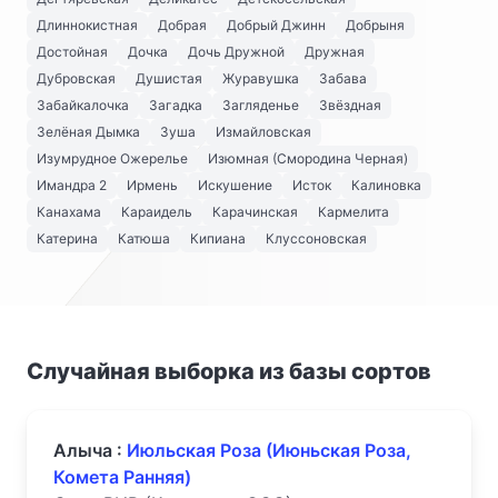
Длиннокистная
Добрая
Добрый Джинн
Добрыня
Достойная
Дочка
Дочь Дружной
Дружная
Дубровская
Душистая
Журавушка
Забава
Забайкалочка
Загадка
Загляденье
Звёздная
Зелёная Дымка
Зуша
Измайловская
Изумрудное Ожерелье
Изюмная (Смородина Черная)
Имандра 2
Ирмень
Искушение
Исток
Калиновка
Канахама
Караидель
Карачинская
Кармелита
Катерина
Катюша
Кипиана
Клуссоновская
Случайная выборка из базы сортов
Алыча :
Июльская Роза (Июньская Роза,
Комета Ранняя)