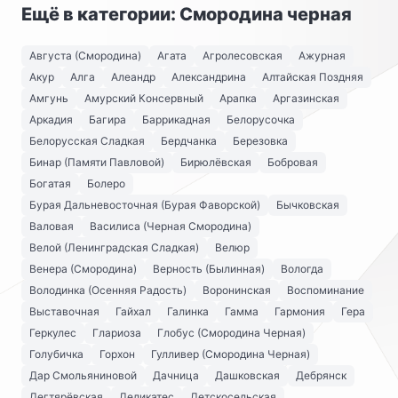
Ещё в категории: Смородина черная
Августа (Смородина)
Агата
Агролесовская
Ажурная
Акур
Алга
Алеандр
Александрина
Алтайская Поздняя
Амгунь
Амурский Консервный
Арапка
Аргазинская
Аркадия
Багира
Баррикадная
Белорусочка
Белорусская Сладкая
Бердчанка
Березовка
Бинар (Памяти Павловой)
Бирюлёвская
Бобровая
Богатая
Болеро
Бурая Дальневосточная (Бурая Фаворской)
Бычковская
Валовая
Василиса (Черная Смородина)
Велой (Ленинградская Сладкая)
Велюр
Венера (Смородина)
Верность (Былинная)
Вологда
Володинка (Осенняя Радость)
Воронинская
Воспоминание
Выставочная
Гайхал
Галинка
Гамма
Гармония
Гера
Геркулес
Глариоза
Глобус (Смородина Черная)
Голубичка
Горхон
Гулливер (Смородина Черная)
Дар Смольяниновой
Дачница
Дашковская
Дебрянск
Дегтярёвская
Деликатес
Детскосельская