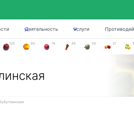
ости
Деятельность
Услуги
Противодей
105
80
76
66
56
37
линская
Зубутлинская