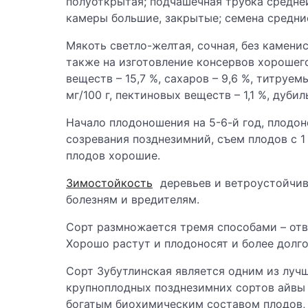
полуоткрытая; подчашечная трубка средне
камеры большие, закрытые; семена средние
Мякоть светло-желтая, сочная, без камени
также на изготовление консервов хорошего
веществ – 15,7 %, сахаров – 9,6 %, титруем
мг/100 г, пектиновых веществ – 1,1 %, дуби
Начало плодоношения на 5-6-й год, плодоно
созревания позднезимний, съем плодов с 1
плодов хорошие.
Зимостойкость
деревьев и ветроустойчив
болезням и вредителям.
Сорт размножается тремя способами – отв
Хорошо растут и плодоносят и более долг
Сорт Зубутлинская является одним из луч
крупноплодных позднезимних сортов айвы
богатым биохимическим составом плодов