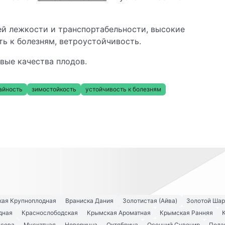
й лежкости и транспортабельности, высокие
ть к болезням, ветроустойчивость.
вые качества плодов.
айность
зимостойкость
устойчивость к болезням
кая Крупноплодная
Враниска Дания
Золотистая (Айва)
Золотой Шар
дная
Краснослободская
Крымская Ароматная
Крымская Ранняя
усова
Мускатная
Новорична
Октябрина
Осенний Сувенир
Пода