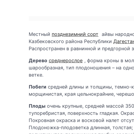
Местный
позднезимний сорт
айвы народно
Казбековского района Республики
Дагеста
Распространен в равнинной и предгорной 
Дерево
среднерослое
, форма кроны в мо
шарообразная, тип плодоношения – на одн
ветке.
Побеги
средней длины и толщины, темно-к
морщинистая, края цельнокрайние, черешо
Плоды
очень крупные, средней массой 350 
тупоребристая, поверхность гладкая. Окра
Покровная окраска и восковой налет отсут
Плодоножка-плодоветка длинная, толстая;