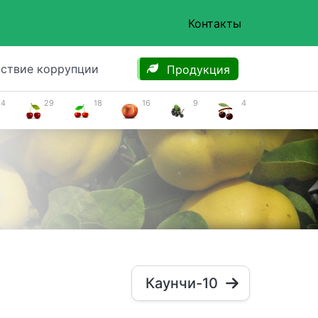
Контакты
ствие коррупции
Продукция
34
29
18
16
9
4
Каунчи-10