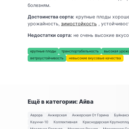
болезням.
Достоинства сорта:
крупные плоды хороше
урожайность,
зимостойкость
, устойчивос
Недостатки сорта:
не очень высокие вкусо
крупные плоды
транспортабельность
высокая урож
ветроустойчивость
невысокие вкусовые качества
Ещё в категории: Айва
Аврора
Анжерская
Анжерская От Горина
Буйнакс
Каунчи-10
Коллективная
Краснодарская Крупнопло
Маслянка Поздняя
Маслянка Ранняя
Московская С