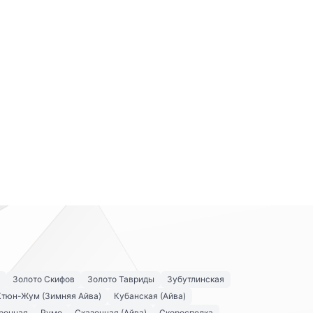
Золото Скифов
Золото Тавриды
Зубутлинская
Ктюн-Жум (Зимняя Айва)
Кубанская (Айва)
рочная
Румо
Сказочная (Айва)
Скороспелка