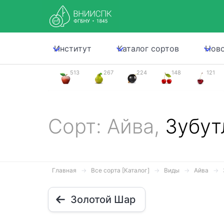
Институт
Каталог сортов
Нов
513
267
224
148
121
Сорт: Айва,
Зубут
Главная
Все сорта [Каталог]
Виды
Айва
Золотой Шар