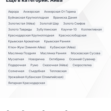
Ещё в категории: Айва
Аврора
Анжерская
Анжерская От Горина
Буйнакская Крупноплодная
Враниска Дания
Золотистая (Айва)
Золотой Шар
Золото Скифов
Золото Тавриды
Зубутлинская
Каунчи-10
Коллективная
Краснодарская Крупноплодная
Краснослободская
Крымская Ароматная
Крымская Ранняя
Ктюн-Жум (Зимняя Айва)
Кубанская (Айва)
Маслянка Поздняя
Маслянка Ранняя
Московская Сусова
Мускатная
Новорична
Октябрина
Осенний Сувенир
Подарочная
Румо
Сказочная (Айва)
Скороспелка
Солнечная
Съедобная
Тепловская
Урожайная Кубанская (Олимпийская)
Янтарная Краснодарская