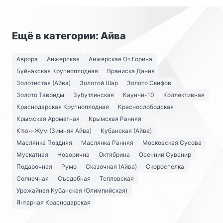
Ещё в категории: Айва
Аврора
Анжерская
Анжерская От Горина
Буйнакская Крупноплодная
Враниска Дания
Золотистая (Айва)
Золотой Шар
Золото Скифов
Золото Тавриды
Зубутлинская
Каунчи-10
Коллективная
Краснодарская Крупноплодная
Краснослободская
Крымская Ароматная
Крымская Ранняя
Ктюн-Жум (Зимняя Айва)
Кубанская (Айва)
Маслянка Поздняя
Маслянка Ранняя
Московская Сусова
Мускатная
Новорична
Октябрина
Осенний Сувенир
Подарочная
Румо
Сказочная (Айва)
Скороспелка
Солнечная
Съедобная
Тепловская
Урожайная Кубанская (Олимпийская)
Янтарная Краснодарская