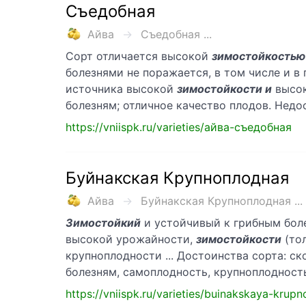
Съедобная
Айва
Съедобная ...
Сорт отличается высокой
зимостойкостью
болезнями не поражается, в том числе и в 
источника высокой
зимостойкости и
высок
болезням; отличное качество плодов. Недо
https://vniispk.ru/varieties/айва-съедобная
Буйнакская Крупноплодная
Айва
Буйнакская Крупноплодная ...
Зимостойкий
и устойчивый к грибным боле
высокой урожайности,
зимостойкости
(тол
крупноплодности ... Достоинства сорта: с
болезням, самоплодность, крупноплодност
https://vniispk.ru/varieties/buinakskaya-krup