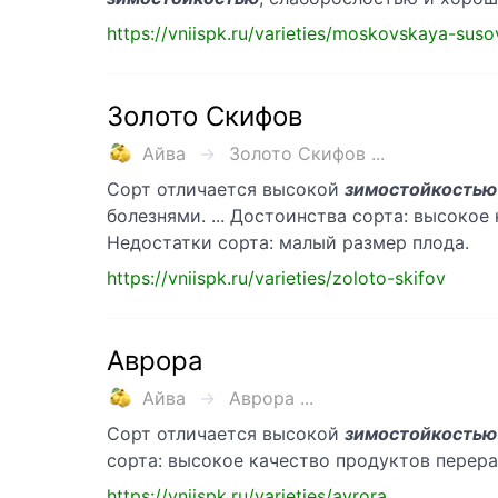
https://vniispk.ru/varieties/moskovskaya-suso
Золото Скифов
Айва
Золото Скифов ...
Сорт отличается высокой
зимостойкостью
болезнями. ... Достоинства сорта: высоко
Недостатки сорта: малый размер плода.
https://vniispk.ru/varieties/zoloto-skifov
Аврора
Айва
Аврора ...
Сорт отличается высокой
зимостойкостью
сорта: высокое качество продуктов перер
https://vniispk.ru/varieties/avrora