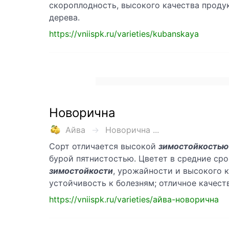
скороплодность, высокого качества продук
дерева.
https://vniispk.ru/varieties/kubanskaya
Новорична
Айва
Новорична ...
Сорт отличается высокой
зимостойкостью
бурой пятнистостью. Цветет в средние сро
зимостойкости
, урожайности и высокого к
устойчивость к болезням; отличное качест
https://vniispk.ru/varieties/айва-новорична