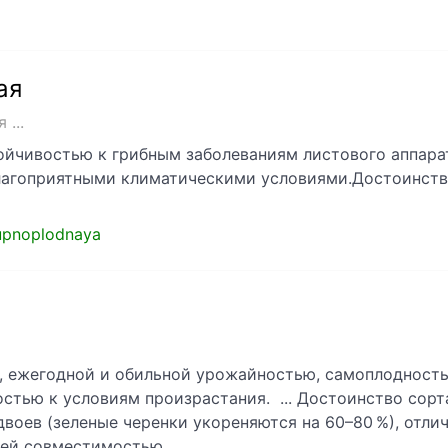
ая
...
тойчивостью к грибным заболеваниям листового аппарат
лагоприятными климатическими условиями.Достоинства 
rupnoplodnaya
, ежегодной и обильной урожайностью, самоплодност
стью к условиям произрастания. ... Достоинство сорта
воев (зеленые черенки укореняются на 60–80 %), отл
шей совместимостью