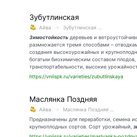
Зубутлинская
Айва
Зубутлинская ...
Зимостойкость
деревьев и ветроустойчиво
размножается тремя способами – отводками
создания высокоурожайных и крупноплодн
богатым биохимическим составом плодов
транспортабельности, высокие урожайнос
https://vniispk.ru/varieties/zubutlinskaya
Маслянка Поздняя
Айва
Маслянка Поздняя ...
Предназначены для переработки, семена 
крупноплодных сортов. Сорт урожайный,
з
https://vniispk.ru/varieties/maslyanka-pozdny