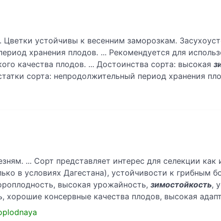
. Цветки устойчивы к весенним заморозкам. Засухоус
период хранения плодов. ... Рекомендуется для исполь
ого качества плодов. ... Достоинства сорта: высокая
з
статки сорта: непродолжительный период хранения пло
зням. ... Сорт представляет интерес для селекции как
ько в условиях Дагестана), устойчивости к грибным б
короплодность, высокая урожайность,
зимостойкость
, 
ь, хорошие консервные качества плодов, высокая адап
noplodnaya