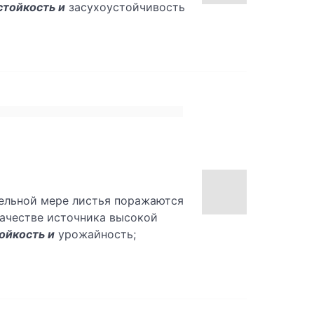
стойкость и
засухоустойчивость
тельной мере листья поражаются
 качестве источника высокой
ойкость и
урожайность;