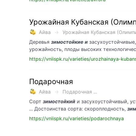
Урожайная Кубанская (Олимп
Айва
Урожайная Кубанская (Олимпий
Деревья
зимостойкие и
засухоустойчивые,
урожайность, плоды высоких технологичес
https://vniispk.ru/varieties/urozhainaya-kuba
Подарочная
Айва
Подарочная ...
Сорт
зимостойкий
и засухоустойчивый, ус
... Достоинства сорта: скороплодность,
зим
https://vniispk.ru/varieties/podarochnaya