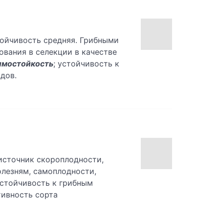
тойчивость средняя. Грибными
зования в селекции в качестве
имостойкость
; устойчивость к
дов.
 источник скороплодности,
олезням, самоплодности,
устойчивость к грибным
тивность сорта