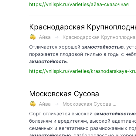
https://vniispk.ru/varieties/айва-сказочная
Краснодарская Крупноплодн
Айва
Краснодарская Крупноплодная 
Отличается хорошей
зимостойкостью
, ус
поражается плодовой гнилью в годы с неб
зимостойкость
.
https://vniispk.ru/varieties/krasnodarskaya-k
Московская Сусова
Айва
Московская Сусова ...
Сорт отличается высокой
зимостойкостью
болезням и вредителям, высокой адаптивно
семенных и вегетативно размножаемых под
зимостойкостью
, слаборослостью и хоро